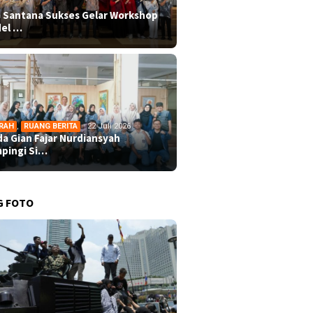
 Santana Sukses Gelar Workshop
el …
RAH
,
RUANG BERITA
22 Juli 2026
da Gian Fajar Nurdiansyah
pingi Si…
G FOTO