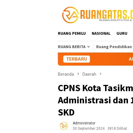
Loncat
ke
konten
RUANG PEMILU
NASIONAL
GURU
RUANG BERITA
Ruang Pendidikan
TERBARU
Aliansi Mahasiswa
Beranda
Daerah
CPNS Kota Tasikma
Administrasi dan 
SKD
Administrator
30 September 2024
3818 Dilihat