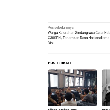
Navigasi
Pos sebelumnya
Warga Kelurahan Sindangrasa Gelar Nob
pos
G30SPKI, Tanamkan Rasa Nasionalisme
Dini
POS TERKAIT
Aliansi Mahasiswa
BEM 