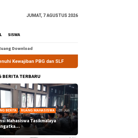
JUMAT, 7 AGUSTUS 2026
L
SISWA
Ruang Download
 PBG dan SLF
BEM Nusantara Priangan Timur Soroti Efek
 BERITA TERBARU
NG BERITA
,
RUANG MAHASISWA
31 Juli
ansi Mahasiswa Tasikmalaya
ingatka…