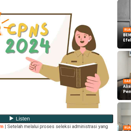
RUA
BEM
Ef
DAE
Ali
Pe
om
| Setelah melalui proses seleksi administrasi yang
RUA