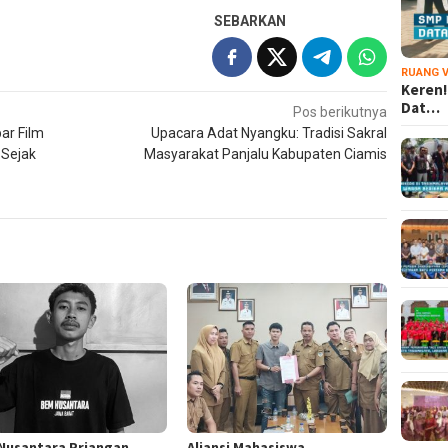
SEBARKAN
RUANG V
Keren!
Dat…
Pos berikutnya
ar Film
Upacara Adat Nyangku: Tradisi Sakral
 Sejak
Masyarakat Panjalu Kabupaten Ciamis
Nusantara Priangan
Aliansi Mahasiswa