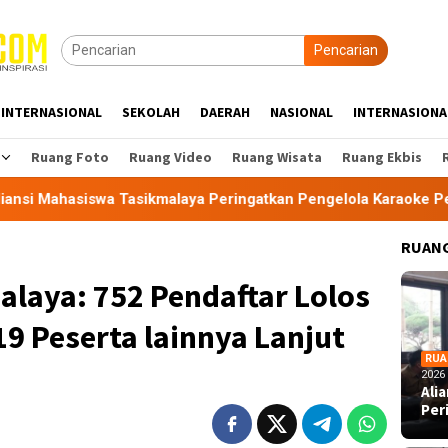
Pencarian
INTERNASIONAL
SEKOLAH
DAERAH
NASIONAL
INTERNASIONA
Ruang Foto
Ruang Video
Ruang Wisata
Ruang Ekbis
 Tasikmalaya Peringatkan Pengelola Karaoke Penuhi Kewajiban
RUANG
laya: 752 Pendaftar Lolos
19 Peserta lainnya Lanjut
RUA
2026
Ali
Per