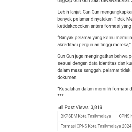
ungkap Gun Gun saat diwawancarai, 
Lebih lanjut, Gun Gun mengungkapk
banyak pelamar dinyatakan Tidak Me
ketidakcocokan antara formasi yang d
“Banyak pelamar yang keliru memilih
akreditasi perguruan tinggi mereka,” 
Gun Gun juga mengingatkan bahwa pes
sesuai dengan data identitas dan kua
dalam masa sanggah, pelamar tidak
dokumen.
“Kesalahan dalam memilih formasi d
***
Post Views:
3,818
BKPSDM Kota Tasikmalaya
CPNS K
Formasi CPNS Kota Tasikmalaya 2024