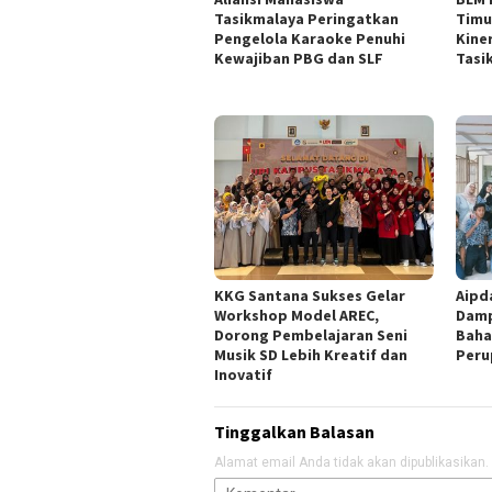
Tasikmalaya Peringatkan
Timu
Pengelola Karaoke Penuhi
Kine
Kewajiban PBG dan SLF
Tasi
KKG Santana Sukses Gelar
Aipd
Workshop Model AREC,
Damp
Dorong Pembelajaran Seni
Baha
Musik SD Lebih Kreatif dan
Peru
Inovatif
Tinggalkan Balasan
Alamat email Anda tidak akan dipublikasikan.