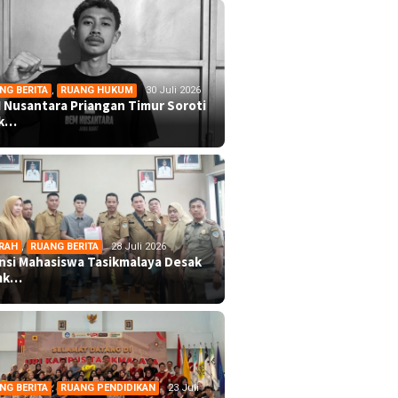
NG BERITA
,
RUANG HUKUM
30 Juli 2026
 Nusantara Priangan Timur Soroti
ek…
RAH
,
RUANG BERITA
28 Juli 2026
ansi Mahasiswa Tasikmalaya Desak
mk…
NG BERITA
,
RUANG PENDIDIKAN
23 Juli