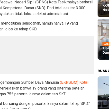
2026
Pegawai Negeri Sipil (CPNS) Kota Tasikmalaya berhasil
KKG
si Kompetensi Dasar (SKD). Dari total sekitar 3.000
Mod
yatakan tidak lolos seleksi administrasi.
uk mengajukan sanggahan, namun hanya 19 yang
an lolos ke tahap SKD.
DAE
Aip
Dam
RUAN
engembangan Sumber Daya Manusia
(BKPSDM) Kota
menjelaskan bahwa 19 orang yang diterima setelah
gan 752 peserta lainnya dalam tes SKD.
ut bersaing dengan peserta lainnya dalam tahap SKD,”