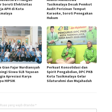
r Soroti Efektivitas
Tasikmalaya Desak Pemkot
rja APH di Kota
Audit Perizinan Tempat
kmalaya
Karaoke, Soroti Penegakan
Hukum
a Gian Fajar Nurdiansyah
Perkuat Konsolidasi dan
ingi Siswa SLB Yayasan
Spirit Pengabdian, DPC PKB
gia Apresiasi Karya
Kota Tasikmalaya Gelar
pa HIPSIK
Silaturahmi dan Mujahadah
Ruas yang wajib ditandai
*