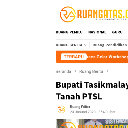
Loncat
ke
konten
RUANG PEMILU
NASIONAL
GURU
RUANG BERITA
Ruang Pendidikan
ukum
KKG Santana Sukses Gelar Workshop Model AREC, D
TERBARU
Beranda
Ruang Berita
Bupati Tasikmalay
Tanah PTSL
Ruang Editor
23 Januari 2023
854 Dilihat