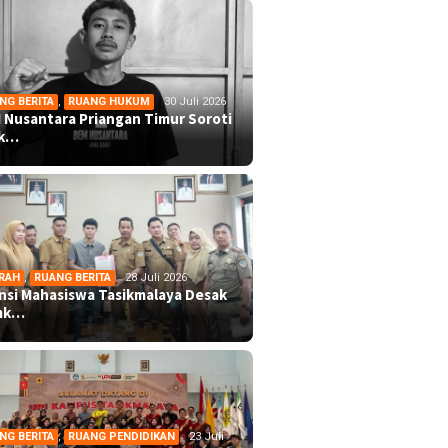
NG BERITA
,
RUANG HUKUM
30 Juli 2026
 Nusantara Priangan Timur Soroti
ek…
RAH
,
RUANG BERITA
28 Juli 2026
ansi Mahasiswa Tasikmalaya Desak
mk…
NG BERITA
,
RUANG PENDIDIKAN
23 Juli