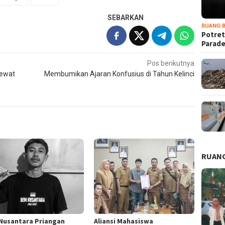
SEBARKAN
RUANG B
Potret
Parad
Pos berikutnya
Lewat
Membumikan Ajaran Konfusius di Tahun Kelinci
RUANG
Nusantara Priangan
Aliansi Mahasiswa