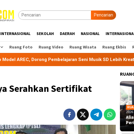
Pencarian
INTERNASIONAL
SEKOLAH
DAERAH
NASIONAL
INTERNASIONA
Ruang Foto
Ruang Video
Ruang Wisata
Ruang Ekbis
orong Pembelajaran Seni Musik SD Lebih Kreatif dan Inovatif
RUANG
a Serahkan Sertifikat
RUA
2026
Ali
Per