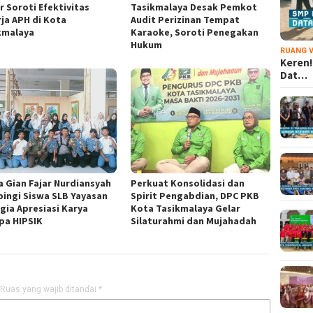
r Soroti Efektivitas
Tasikmalaya Desak Pemkot
rja APH di Kota
Audit Perizinan Tempat
kmalaya
Karaoke, Soroti Penegakan
Hukum
RUANG V
Keren!
Dat…
a Gian Fajar Nurdiansyah
Perkuat Konsolidasi dan
ingi Siswa SLB Yayasan
Spirit Pengabdian, DPC PKB
gia Apresiasi Karya
Kota Tasikmalaya Gelar
pa HIPSIK
Silaturahmi dan Mujahadah
Ruas yang wajib ditandai
*