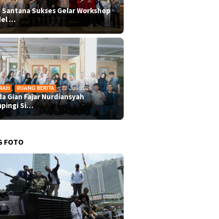
 Santana Sukses Gelar Workshop
el …
RAH
,
RUANG BERITA
22 Juli 2026
da Gian Fajar Nurdiansyah
pingi Si…
G FOTO