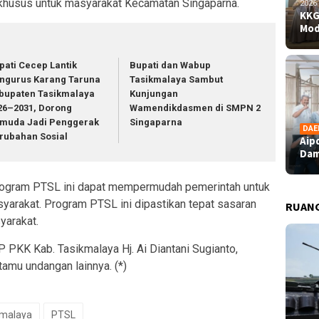
 khusus untuk masyarakat Kecamatan Singaparna.
2026
KKG
Mod
pati Cecep Lantik
Bupati dan Wabup
ngurus Karang Taruna
Tasikmalaya Sambut
bupaten Tasikmalaya
Kunjungan
26–2031, Dorong
Wamendikdasmen di SMPN 2
muda Jadi Penggerak
Singaparna
DAE
rubahan Sosial
Aip
Dam
ogram PTSL ini dapat mempermudah pemerintah untuk
arakat. Program PTSL ini dipastikan tepat sasaran
RUAN
yarakat.
 PKK Kab. Tasikmalaya Hj. Ai Diantani Sugianto,
amu undangan lainnya. (*)
malaya
PTSL