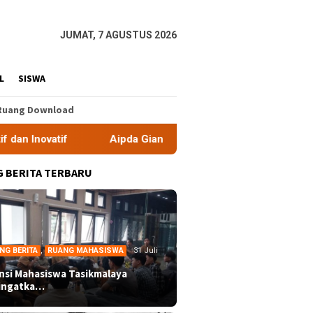
JUMAT, 7 AGUSTUS 2026
L
SISWA
Ruang Download
Aipda Gian Fajar Nurdiansyah Dampingi Siswa SLB Yay
 BERITA TERBARU
NG BERITA
,
RUANG MAHASISWA
31 Juli
ansi Mahasiswa Tasikmalaya
ingatka…