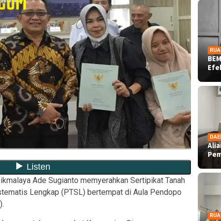
RUA
BEM
Ef
DAE
Ali
Pe
ikmalaya Ade Sugianto memyerahkan Sertipikat Tanah
stematis Lengkap (PTSL) bertempat di Aula Pendopo
).
RUA