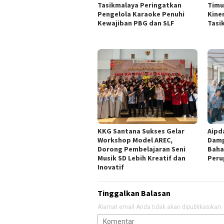
Tasikmalaya Peringatkan
Timu
Pengelola Karaoke Penuhi
Kine
Kewajiban PBG dan SLF
Tasi
KKG Santana Sukses Gelar
Aipd
Workshop Model AREC,
Damp
Dorong Pembelajaran Seni
Baha
Musik SD Lebih Kreatif dan
Peru
Inovatif
Tinggalkan Balasan
Alamat email Anda tidak akan dipublikasikan.