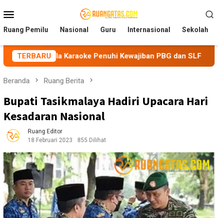
Loncat
Menu
ke
Mobile
konten
Ruang Pemilu
Nasional
Guru
Internasional
Sekolah
ola Karaoke Penuhi Kewajiban PBG dan SLF
TERBARU
BEM Nusanta
Beranda
Ruang Berita
Bupati Tasikmalaya Hadiri Upacara Hari
Kesadaran Nasional
Ruang Editor
18 Februari 2023
855 Dilihat