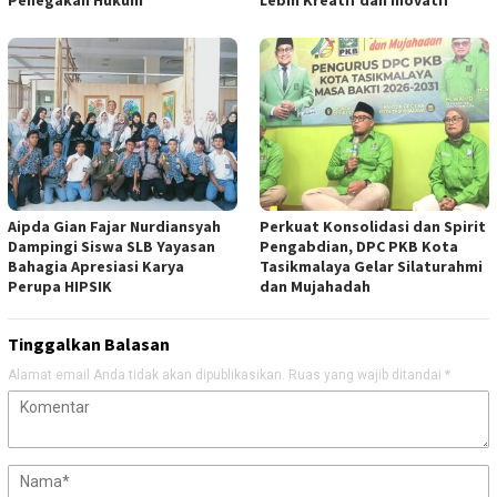
Penegakan Hukum
Lebih Kreatif dan Inovatif
Aipda Gian Fajar Nurdiansyah
Perkuat Konsolidasi dan Spirit
Dampingi Siswa SLB Yayasan
Pengabdian, DPC PKB Kota
Bahagia Apresiasi Karya
Tasikmalaya Gelar Silaturahmi
Perupa HIPSIK
dan Mujahadah
Tinggalkan Balasan
Alamat email Anda tidak akan dipublikasikan.
Ruas yang wajib ditandai
*