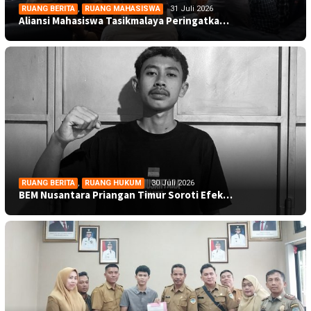
RUANG BERITA
,
RUANG MAHASISWA
31 Juli 2026
Aliansi Mahasiswa Tasikmalaya Peringatka…
RUANG BERITA
,
RUANG HUKUM
30 Juli 2026
BEM Nusantara Priangan Timur Soroti Efek…