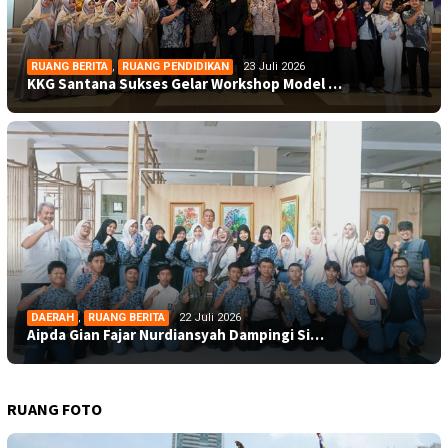
RUANG BERITA
,
RUANG PENDIDIKAN
23 Juli 2026
KKG Santana Sukses Gelar Workshop Model …
DAERAH
,
RUANG BERITA
22 Juli 2026
Aipda Gian Fajar Nurdiansyah Dampingi Si…
RUANG FOTO