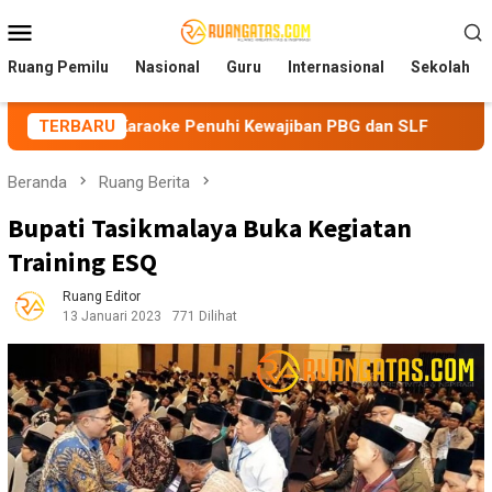
Loncat
Menu
ke
Mobile
konten
Ruang Pemilu
Nasional
Guru
Internasional
Sekolah
 Karaoke Penuhi Kewajiban PBG dan SLF
TERBARU
BEM Nusantara P
Beranda
Ruang Berita
Bupati Tasikmalaya Buka Kegiatan
Training ESQ
Ruang Editor
13 Januari 2023
771 Dilihat