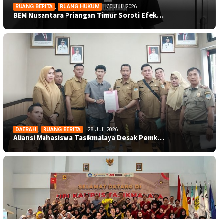
RUANG BERITA
,
RUANG HUKUM
30 Juli 2026
BEM Nusantara Priangan Timur Soroti Efek…
DAERAH
,
RUANG BERITA
28 Juli 2026
Aliansi Mahasiswa Tasikmalaya Desak Pemk…