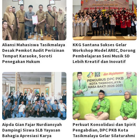
Aliansi Mahasiswa Tasikmalaya
KKG Santana Sukses Gelar
Desak Pemkot Audit Perizinan
Workshop Model AREC, Dorong
Tempat Karaoke, Soroti
Pembelajaran Seni Musik SD
Penegakan Hukum
Lebih Kreatif dan Inovatif
Aipda Gian Fajar Nurdiansyah
Perkuat Konsolidasi dan Spirit
Dampingi Siswa SLB Yayasan
Pengabdian, DPC PKB Kota
Bahagia Apresiasi Karya
Tasikmalaya Gelar Silaturahmi