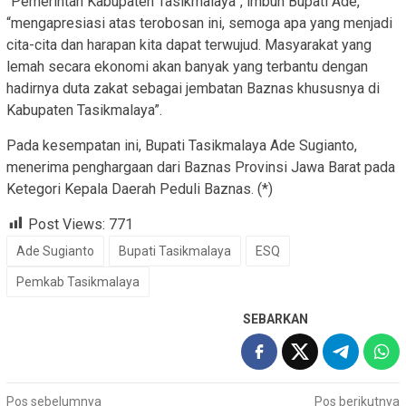
“Pemerintah Kabupaten Tasikmalaya”, imbuh Bupati Ade,
“mengapresiasi atas terobosan ini, semoga apa yang menjadi
cita-cita dan harapan kita dapat terwujud. Masyarakat yang
lemah secara ekonomi akan banyak yang terbantu dengan
hadirnya duta zakat sebagai jembatan Baznas khususnya di
Kabupaten Tasikmalaya”.
Pada kesempatan ini, Bupati Tasikmalaya Ade Sugianto,
menerima penghargaan dari Baznas Provinsi Jawa Barat pada
Ketegori Kepala Daerah Peduli Baznas. (*)
Post Views:
771
Ade Sugianto
Bupati Tasikmalaya
ESQ
Pemkab Tasikmalaya
SEBARKAN
Navigasi
Pos sebelumnya
Pos berikutnya