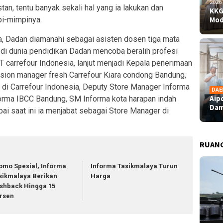
2026
n, tentu banyak sekali hal yang ia lakukan dan
KKG
i-mimpinya.
Mod
a, Dadan diamanahi sebagai asisten dosen tiga mata
h di dunia pendidikan Dadan mencoba beralih profesi
 carrefour Indonesia, lanjut menjadi Kepala penerimaan
ision manager fresh Carrefour Kiara condong Bandung,
 Carrefour Indonesia, Deputy Store Manager Informa
DAE
Aip
forma IBCC Bandung, SM Informa kota harapan indah
Dam
i saat ini ia menjabat sebagai Store Manager di
RUAN
omo Spesial, Informa
Informa Tasikmalaya Turun
sikmalaya Berikan
Harga
shback Hingga 15
rsen