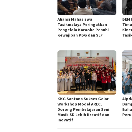
Aliansi Mahasiswa
BEM 
Tasikmalaya Peringatkan
Timu
Pengelola Karaoke Penuhi
Kine
Kewajiban PBG dan SLF
Tasi
KKG Santana Sukses Gelar
Aipd
Workshop Model AREC,
Damp
Dorong Pembelajaran Seni
Baha
Musik SD Lebih Kreatif dan
Peru
Inovatif