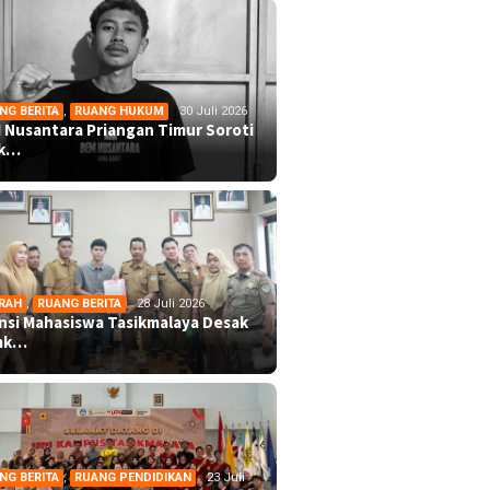
NG BERITA
,
RUANG HUKUM
30 Juli 2026
 Nusantara Priangan Timur Soroti
ek…
RAH
,
RUANG BERITA
28 Juli 2026
ansi Mahasiswa Tasikmalaya Desak
mk…
NG BERITA
,
RUANG PENDIDIKAN
23 Juli