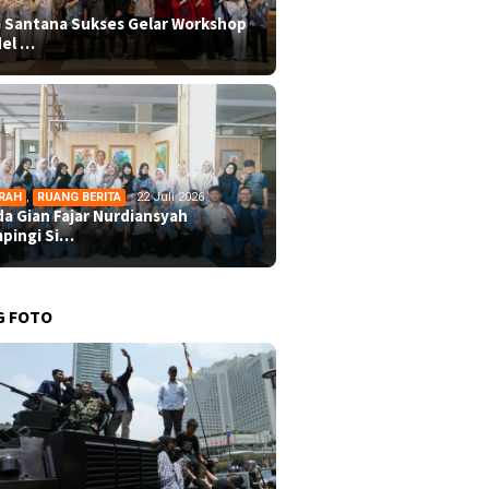
 Santana Sukses Gelar Workshop
el …
RAH
,
RUANG BERITA
22 Juli 2026
da Gian Fajar Nurdiansyah
pingi Si…
G FOTO