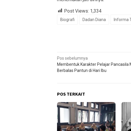
Post Views:
1,334
Biografi
Dadan Diana
Informa 
Navigasi
Pos sebelumnya
Membentuk Karakter Pelajar Pancasila 
pos
Berbalas Pantun di Hari Ibu
POS TERKAIT