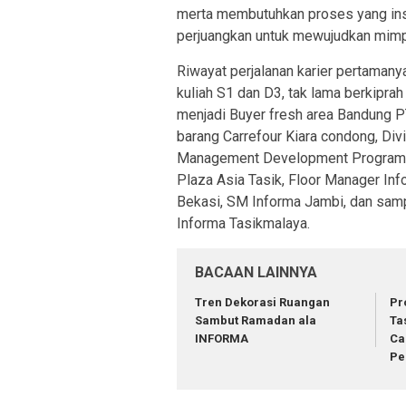
merta membutuhkan proses yang insta
perjuangkan untuk mewujudkan mimp
Riwayat perjalanan karier pertamany
kuliah S1 dan D3, tak lama berkipra
menjadi Buyer fresh area Bandung PT
barang Carrefour Kiara condong, Div
Management Development Program di
Plaza Asia Tasik, Floor Manager In
Bekasi, SM Informa Jambi, dan sampa
Informa Tasikmalaya.
BACAAN LAINNYA
Tren Dekorasi Ruangan
Pr
Sambut Ramadan ala
Ta
INFORMA
Ca
Pe