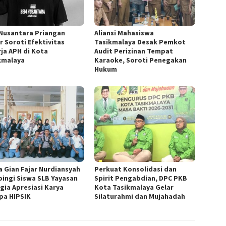
Nusantara Priangan
Aliansi Mahasiswa
r Soroti Efektivitas
Tasikmalaya Desak Pemkot
rja APH di Kota
Audit Perizinan Tempat
kmalaya
Karaoke, Soroti Penegakan
Hukum
a Gian Fajar Nurdiansyah
Perkuat Konsolidasi dan
ingi Siswa SLB Yayasan
Spirit Pengabdian, DPC PKB
gia Apresiasi Karya
Kota Tasikmalaya Gelar
pa HIPSIK
Silaturahmi dan Mujahadah