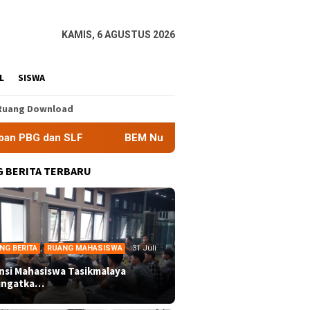
KAMIS, 6 AGUSTUS 2026
L
SISWA
Ruang Download
BEM Nusantara Priangan Timur Soroti Efektivitas Kinerj
 BERITA TERBARU
NG BERITA
,
RUANG MAHASISWA
31 Juli
ansi Mahasiswa Tasikmalaya
ingatka…