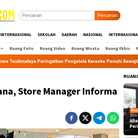
Pencarian
INTERNASIONAL
SEKOLAH
DAERAH
NASIONAL
INTERNASIONA
Ruang Foto
Ruang Video
Ruang Wisata
Ruang Ekbis
Peringatkan Pengelola Karaoke Penuhi Kewajiban PBG dan SLF
RUANG
ana, Store Manager Informa
RUA
2026
Ali
Per