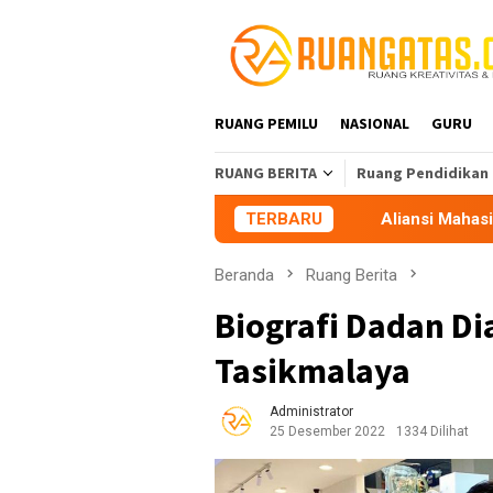
Loncat
ke
konten
RUANG PEMILU
NASIONAL
GURU
RUANG BERITA
Ruang Pendidikan
Aliansi Mahasiswa Tasikmalaya 
TERBARU
Beranda
Ruang Berita
Biografi Dadan Di
Tasikmalaya
Administrator
25 Desember 2022
1334 Dilihat