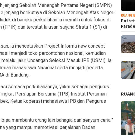
h jenjang Sekolah Menengah Pertama Negeri (SMPN)
ke jenjang berikutnya di Sekolah Menengah Atas Negeri
RUANG B
duk di bangku perkuliahan ia memilih untuk fokus di
Potret
Parad
(FPIK) dan tercatat lulusan sarjana Strata 1 (S1) di
san, ia mencetuskan Project Informa new concept
hasil menjadi toko percontohan nasional, kemudian
i melalui jalur Undangan Seleksi Masuk IPB (USMI). Ia
ilmiah mahasiswa Nasional serta menjadi peserta
MA di Bandung.
sasi semasa perkuliahannya, yakni sebagai pengurus
RUANG
ngkat Persiapan Bersama (TPB) Institut Pertanian
bek, Ketua koperasi mahasiswa IPB dan Pengurus
 bisa membantu orang lain bahagia dan senyum ceria,”
hana yang mampu memotivasi perjalanan Dadan