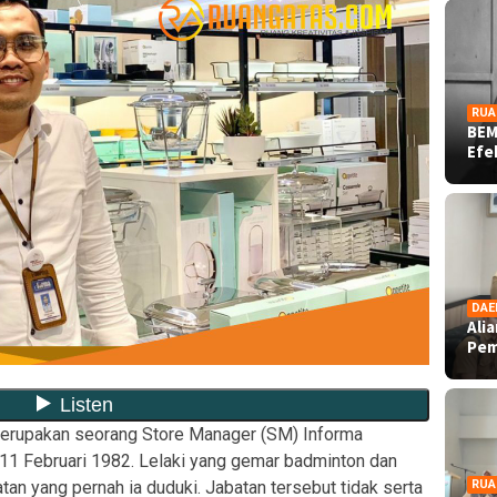
RUA
BEM
Ef
DAE
Ali
Pe
merupakan seorang Store Manager (SM) Informa
, 11 Februari 1982. Lelaki yang gemar badminton dan
tan yang pernah ia duduki. Jabatan tersebut tidak serta
RUA