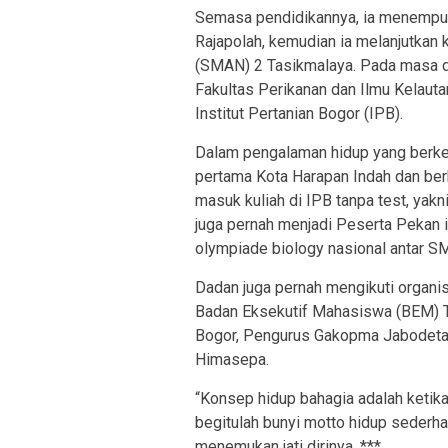
Semasa pendidikannya, ia menempu
Rajapolah, kemudian ia melanjutkan 
(SMAN) 2 Tasikmalaya. Pada masa du
Fakultas Perikanan dan Ilmu Kelautan 
Institut Pertanian Bogor (IPB).
Dalam pengalaman hidup yang berke
pertama Kota Harapan Indah dan ber
masuk kuliah di IPB tanpa test, yakn
juga pernah menjadi Peserta Pekan 
olympiade biology nasional antar S
Dadan juga pernah mengikuti organi
Badan Eksekutif Mahasiswa (BEM) Ti
Bogor, Pengurus Gakopma Jabodeta
Himasepa.
“Konsep hidup bahagia adalah ketika
begitulah bunyi motto hidup seder
menemukan jati dirinya. ***