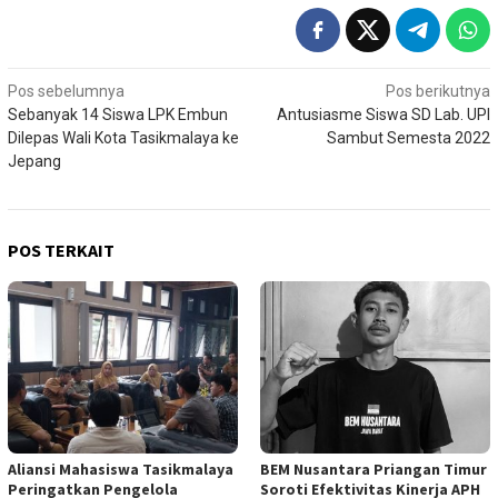
Navigasi
Pos sebelumnya
Pos berikutnya
Sebanyak 14 Siswa LPK Embun
Antusiasme Siswa SD Lab. UPI
pos
Dilepas Wali Kota Tasikmalaya ke
Sambut Semesta 2022
Jepang
POS TERKAIT
Aliansi Mahasiswa Tasikmalaya
BEM Nusantara Priangan Timur
Peringatkan Pengelola
Soroti Efektivitas Kinerja APH