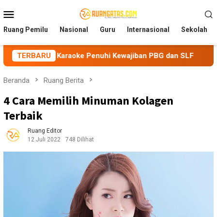
Loncat
Menu
ke
Mobile
konten
Ruang Pemilu
Nasional
Guru
Internasional
Sekolah
a Karaoke Penuhi Kewajiban PBG dan SLF
TERBARU
BEM Nusantara 
Beranda
Ruang Berita
4 Cara Memilih Minuman Kolagen
Terbaik
Ruang Editor
12 Juli 2022
748 Dilihat