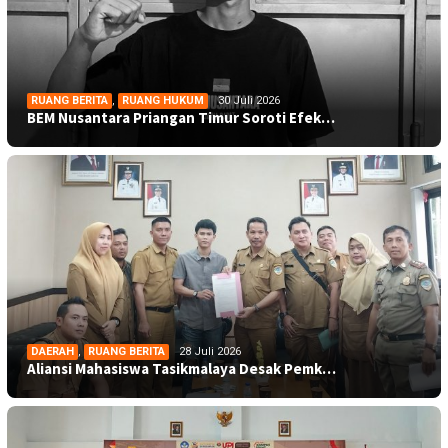
RUANG BERITA
,
RUANG HUKUM
30 Juli 2026
BEM Nusantara Priangan Timur Soroti Efek…
DAERAH
,
RUANG BERITA
28 Juli 2026
Aliansi Mahasiswa Tasikmalaya Desak Pemk…