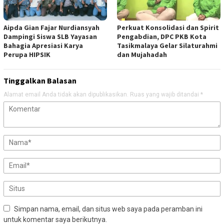
Aipda Gian Fajar Nurdiansyah
Perkuat Konsolidasi dan Spirit
Dampingi Siswa SLB Yayasan
Pengabdian, DPC PKB Kota
Bahagia Apresiasi Karya
Tasikmalaya Gelar Silaturahmi
Perupa HIPSIK
dan Mujahadah
Tinggalkan Balasan
Alamat email Anda tidak akan dipublikasikan.
Ruas yang wajib ditandai
*
Simpan nama, email, dan situs web saya pada peramban ini
untuk komentar saya berikutnya.