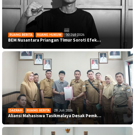
RUANG BERITA
,
RUANG HUKUM
30 Juli 2026
BEM Nusantara Priangan Timur Soroti Efek…
DAERAH
,
RUANG BERITA
28 Juli 2026
Aliansi Mahasiswa Tasikmalaya Desak Pemk…