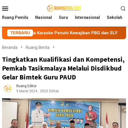
Loncat
Menu
ke
Mobile
konten
Ruang Pemilu
Nasional
Guru
Internasional
Sekolah
ola Karaoke Penuhi Kewajiban PBG dan SLF
TERBARU
BEM Nusantar
Beranda
Ruang Berita
Tingkatkan Kualifikasi dan Kompetensi,
Pemkab Tasikmalaya Melalui Disdikbud
Gelar Bimtek Guru PAUD
Ruang Editor
9 Maret 2024
3553 Dilihat