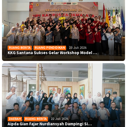
RUANG BERITA
,
RUANG PENDIDIKAN
23 Juli 2026
KKG Santana Sukses Gelar Workshop Model …
DAERAH
,
RUANG BERITA
22 Juli 2026
Aipda Gian Fajar Nurdiansyah Dampingi Si…