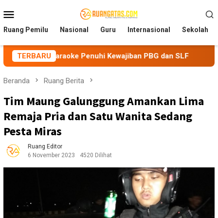
Loncat
Menu
ke
Mobile
konten
Ruang Pemilu
Nasional
Guru
Internasional
Sekolah
a Karaoke Penuhi Kewajiban PBG dan SLF
TERBARU
BEM Nusantara
Beranda
Ruang Berita
Tim Maung Galunggung Amankan Lima
Remaja Pria dan Satu Wanita Sedang
Pesta Miras
Ruang Editor
6 November 2023
4520 Dilihat