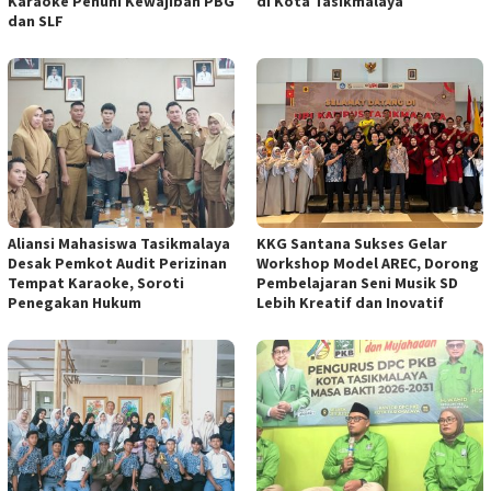
Karaoke Penuhi Kewajiban PBG
di Kota Tasikmalaya
dan SLF
Aliansi Mahasiswa Tasikmalaya
KKG Santana Sukses Gelar
Desak Pemkot Audit Perizinan
Workshop Model AREC, Dorong
Tempat Karaoke, Soroti
Pembelajaran Seni Musik SD
Penegakan Hukum
Lebih Kreatif dan Inovatif