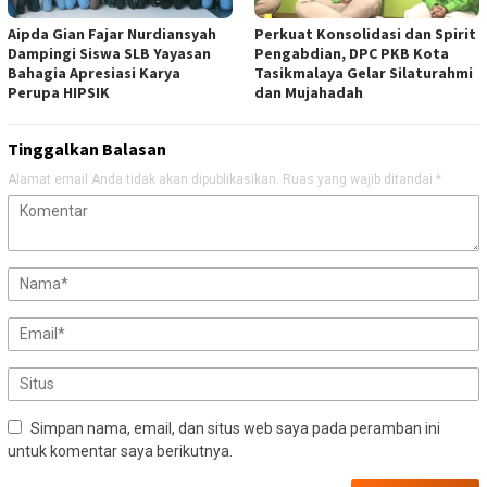
Aipda Gian Fajar Nurdiansyah
Perkuat Konsolidasi dan Spirit
Dampingi Siswa SLB Yayasan
Pengabdian, DPC PKB Kota
Bahagia Apresiasi Karya
Tasikmalaya Gelar Silaturahmi
Perupa HIPSIK
dan Mujahadah
Tinggalkan Balasan
Alamat email Anda tidak akan dipublikasikan.
Ruas yang wajib ditandai
*
Simpan nama, email, dan situs web saya pada peramban ini
untuk komentar saya berikutnya.