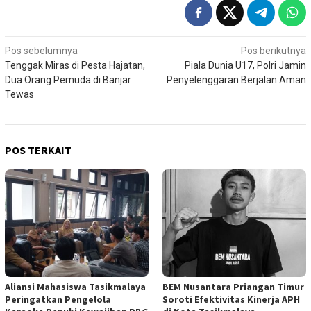
Navigasi
Pos sebelumnya
Pos berikutnya
Tenggak Miras di Pesta Hajatan,
Piala Dunia U17, Polri Jamin
pos
Dua Orang Pemuda di Banjar
Penyelenggaran Berjalan Aman
Tewas
POS TERKAIT
Aliansi Mahasiswa Tasikmalaya
BEM Nusantara Priangan Timur
Peringatkan Pengelola
Soroti Efektivitas Kinerja APH