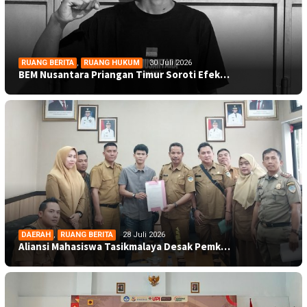
RUANG BERITA
,
RUANG HUKUM
30 Juli 2026
BEM Nusantara Priangan Timur Soroti Efek…
DAERAH
,
RUANG BERITA
28 Juli 2026
Aliansi Mahasiswa Tasikmalaya Desak Pemk…