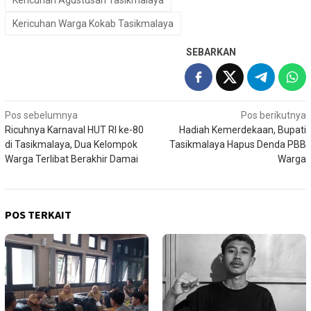
Kericuhan Agustusan Tasikmalaya
Kericuhan Warga Kokab Tasikmalaya
SEBARKAN
Navigasi
Pos sebelumnya
Pos berikutnya
Ricuhnya Karnaval HUT RI ke-80
Hadiah Kemerdekaan, Bupati
pos
di Tasikmalaya, Dua Kelompok
Tasikmalaya Hapus Denda PBB
Warga Terlibat Berakhir Damai
Warga
POS TERKAIT