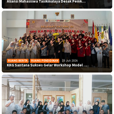
Aliansi Mahasiswa Tasikmalaya Desak Pemk…
RUANG BERITA
,
RUANG PENDIDIKAN
23 Juli 2026
KKG Santana Sukses Gelar Workshop Model …