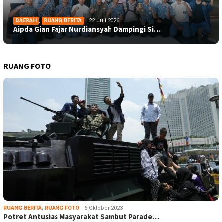
DAERAH
,
RUANG BERITA
22 Juli 2026
Aipda Gian Fajar Nurdiansyah Dampingi Si…
RUANG FOTO
RUANG BERITA
,
RUANG FOTO
6 Oktober 2023
Potret Antusias Masyarakat Sambut Parade…