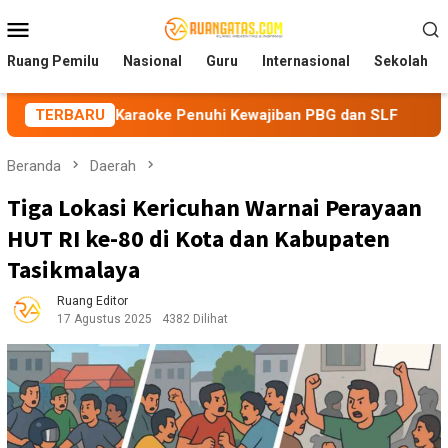
Loncat
Menu
ke
Mobile
konten
Ruang Pemilu
Nasional
Guru
Internasional
Sekolah
 Karaoke Penuhi Kewajiban PBG dan SLF
TERBARU
BEM Nusantara P
Beranda
Daerah
Tiga Lokasi Kericuhan Warnai Perayaan
HUT RI ke-80 di Kota dan Kabupaten
Tasikmalaya
Ruang Editor
17 Agustus 2025
4382 Dilihat