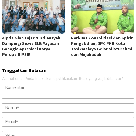
Aipda Gian Fajar Nurdiansyah
Perkuat Konsolidasi dan Spirit
Dampingi Siswa SLB Yayasan
Pengabdian, DPC PKB Kota
Bahagia Apresiasi Karya
Tasikmalaya Gelar Silaturahmi
Perupa HIPSIK
dan Mujahadah
Tinggalkan Balasan
Alamat email Anda tidak akan dipublikasikan.
Ruas yang wajib ditandai
*