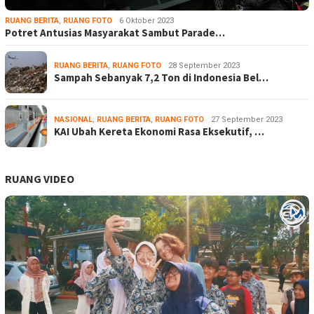
RUANG BERITA
,
RUANG FOTO
6 Oktober 2023
Potret Antusias Masyarakat Sambut Parade…
RUANG BERITA
,
RUANG FOTO
28 September 2023
Sampah Sebanyak 7,2 Ton di Indonesia Bel…
NASIONAL
,
RUANG BERITA
,
RUANG FOTO
27 September 2023
KAI Ubah Kereta Ekonomi Rasa Eksekutif, …
RUANG VIDEO