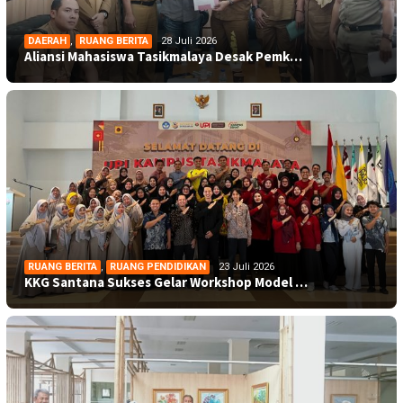
DAERAH
,
RUANG BERITA
28 Juli 2026
Aliansi Mahasiswa Tasikmalaya Desak Pemk…
RUANG BERITA
,
RUANG PENDIDIKAN
23 Juli 2026
KKG Santana Sukses Gelar Workshop Model …