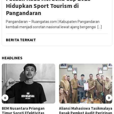
Hidupkan Sport Tourism di
Pangandaran
Pangandaran – Ruangatas.com | Kabupaten Pangandaran
kembali menjadi sorotan nasional lewat ajang bergengsi […]
BERITA TERKAIT
HEADLINES
«
»
BEM Nusantara Priangan
Aliansi Mahasiswa Tasikmalaya
Timur Soroti Efektivitas
Desak Pemkot Audit Perizinan