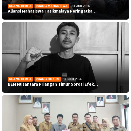
RUANG BERITA
,
RUANG MAHASISWA
31 Juli 2026
Aliansi Mahasiswa Tasikmalaya Peringatka…
RUANG BERITA
,
RUANG HUKUM
30 Juli 2026
BEM Nusantara Priangan Timur Soroti Efek…