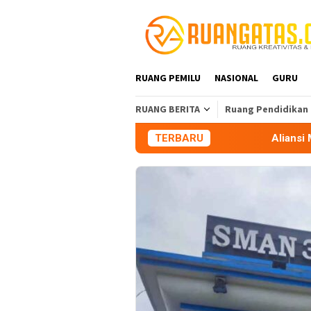
Loncat
ke
konten
RUANG PEMILU
NASIONAL
GURU
RUANG BERITA
Ruang Pendidikan
TERBARU
Aliansi Mahasiswa Tasi