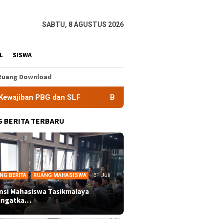
SABTU, 8 AGUSTUS 2026
L
SISWA
Ruang Download
dan SLF
BEM Nusantara Priangan Timur Soroti Efektivita
 BERITA TERBARU
NG BERITA
,
RUANG MAHASISWA
31 Juli
ansi Mahasiswa Tasikmalaya
ingatka…