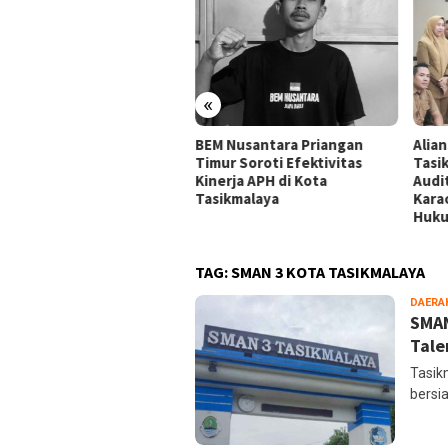
«
ansi Mahasiswa
BEM Nusantara Priangan
Alia
ikmalaya Peringatkan
Timur Soroti Efektivitas
Tasi
gelola Karaoke Penuhi
Kinerja APH di Kota
Audi
ajiban PBG dan SLF
Tasikmalaya
Kara
Huk
TAG:
SMAN 3 KOTA TASIKMALAYA
DAERA
SMAN
Tale
Tasik
bersi