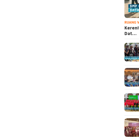
RUANG V
Keren!
Dat…