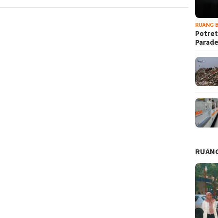
RUANG B
Potret
Parad
RUANG