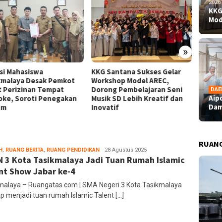
2026
KKG
Mod
»
nsi Mahasiswa
KKG Santana Sukses Gelar
Aipda 
kmalaya Desak Pemkot
Workshop Model AREC,
Dampin
t Perizinan Tempat
Dorong Pembelajaran Seni
Bahagi
DAE
Aip
oke, Soroti Penegakan
Musik SD Lebih Kreatif dan
Perupa
Dam
um
Inovatif
RUAN
H
,
RUANG BERITA
,
RUANG PENDIDIKAN
Ruang
28 Agustus 2025
 3 Kota Tasikmalaya Jadi Tuan Rumah Islamic
Editor
nt Show Jabar ke-4
malaya – Ruangatas.com | SMA Negeri 3 Kota Tasikmalaya
ap menjadi tuan rumah Islamic Talent […]