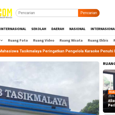
Pencarian
INTERNASIONAL
SEKOLAH
DAERAH
NASIONAL
INTERNASIONA
Ruang Foto
Ruang Video
Ruang Wisata
Ruang Ekbis
kmalaya Peringatkan Pengelola Karaoke Penuhi Kewajiban PBG 
RUANG
RUA
2026
Ali
Per