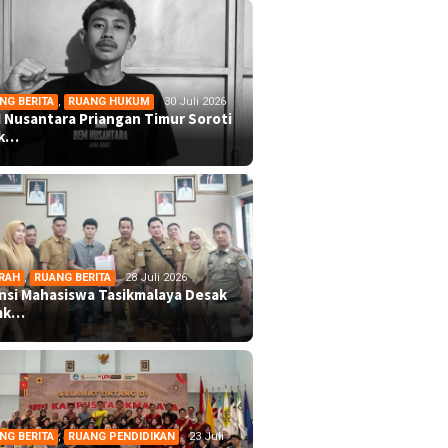
NG BERITA
,
RUANG HUKUM
30 Juli 2026
 Nusantara Priangan Timur Soroti
ek…
RAH
,
RUANG BERITA
28 Juli 2026
ansi Mahasiswa Tasikmalaya Desak
mk…
NG BERITA
,
RUANG PENDIDIKAN
23 Juli