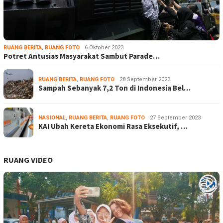
RUANG BERITA
,
RUANG FOTO
6 Oktober 2023
Potret Antusias Masyarakat Sambut Parade…
RUANG BERITA
,
RUANG FOTO
28 September 2023
Sampah Sebanyak 7,2 Ton di Indonesia Bel…
NASIONAL
,
RUANG BERITA
,
RUANG FOTO
27 September 2023
KAI Ubah Kereta Ekonomi Rasa Eksekutif, …
RUANG VIDEO