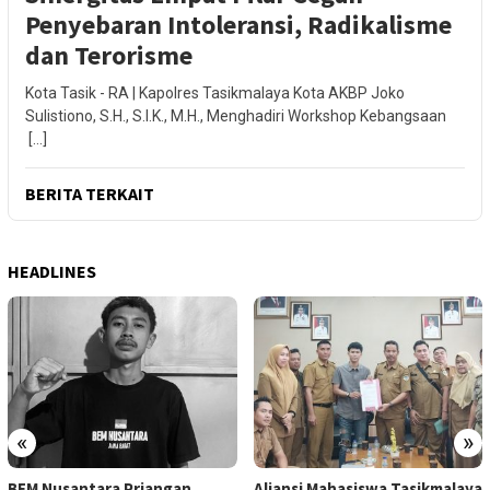
Penyebaran Intoleransi, Radikalisme
dan Terorisme
Kota Tasik - RA | Kapolres Tasikmalaya Kota AKBP Joko
Sulistiono, S.H., S.I.K., M.H., Menghadiri Workshop Kebangsaan
[…]
BERITA TERKAIT
HEADLINES
«
»
BEM Nusantara Priangan
Aliansi Mahasiswa Tasikmalaya