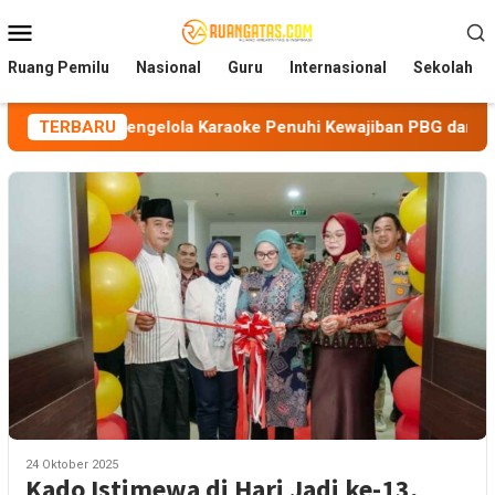
Loncat
Menu
ke
Mobile
konten
Ruang Pemilu
Nasional
Guru
Internasional
Sekolah
kan Pengelola Karaoke Penuhi Kewajiban PBG dan SLF
TERBARU
B
24 Oktober 2025
Kado Istimewa di Hari Jadi ke-13,