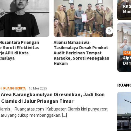
2026
KKG
Mod
»
nsi Mahasiswa
KKG Santana Sukses Gelar
Aipda 
kmalaya Desak Pemkot
Workshop Model AREC,
Dampin
t Perizinan Tempat
Dorong Pembelajaran Seni
Bahagi
DAE
Aip
oke, Soroti Penegakan
Musik SD Lebih Kreatif dan
Perupa
Dam
um
Inovatif
RUAN
H
,
RUANG BERITA
Ruang
16 Mei 2025
 Area Karangkamulyan Diresmikan, Jadi Ikon
Editor
 Ciamis di Jalur Priangan Timur
Ciamis – Ruangatas.com | Kabupaten Ciamis kini punya rest
baru yang cukup membanggakan. […]