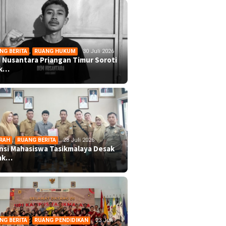
NG BERITA
,
RUANG HUKUM
30 Juli 2026
 Nusantara Priangan Timur Soroti
ek…
RAH
,
RUANG BERITA
28 Juli 2026
ansi Mahasiswa Tasikmalaya Desak
mk…
NG BERITA
,
RUANG PENDIDIKAN
23 Juli