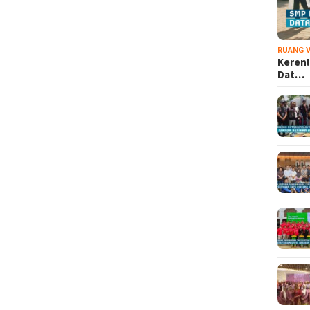
RUANG V
Keren!
Dat…