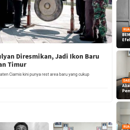
RUA
BEM
Ef
lyan Diresmikan, Jadi Ikon Baru
gan Timur
ten Ciamis kini punya rest area baru yang cukup
DAE
Ali
Pe
RUA