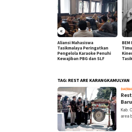
«
ansi Mahasiswa
BEM Nusantara Priangan
Alia
ikmalaya Peringatkan
Timur Soroti Efektivitas
Tasi
gelola Karaoke Penuhi
Kinerja APH di Kota
Audi
ajiban PBG dan SLF
Tasikmalaya
Kara
Huk
TAG:
REST ARE KARANGKAMULYAN
DAERA
Rest
Baru
Kab. 
area 