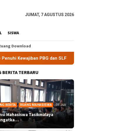
JUMAT, 7 AGUSTUS 2026
L
SISWA
Ruang Download
ban PBG dan SLF
BEM Nusantara Priangan Timur Soroti E
 BERITA TERBARU
NG BERITA
,
RUANG MAHASISWA
31 Juli
ansi Mahasiswa Tasikmalaya
ingatka…