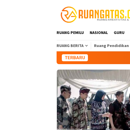
Loncat
ke
konten
RUANG PEMILU
NASIONAL
GURU
RUANG BERITA
Ruang Pendidikan
TERBARU
Aliansi Mahasi