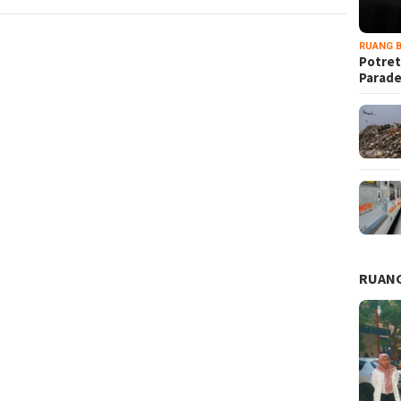
RUANG B
Potret
Parad
RUANG