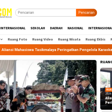
Pencarian
INTERNASIONAL
SEKOLAH
DAERAH
NASIONAL
INTERNASIONA
Ruang Foto
Ruang Video
Ruang Wisata
Ruang Ekbis
swa Tasikmalaya Peringatkan Pengelola Karaoke Penuhi Kewaji
RUANG
RUA
2026
Ali
Per