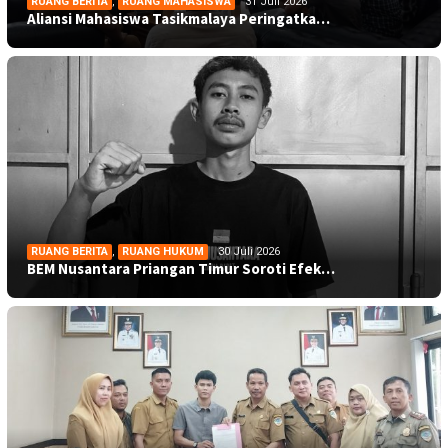
RUANG BERITA
,
RUANG MAHASISWA
31 Juli 2026
Aliansi Mahasiswa Tasikmalaya Peringatka…
RUANG BERITA
,
RUANG HUKUM
30 Juli 2026
BEM Nusantara Priangan Timur Soroti Efek…