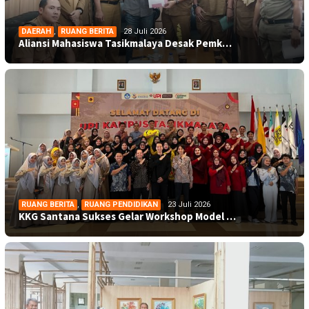
DAERAH
,
RUANG BERITA
28 Juli 2026
Aliansi Mahasiswa Tasikmalaya Desak Pemk…
RUANG BERITA
,
RUANG PENDIDIKAN
23 Juli 2026
KKG Santana Sukses Gelar Workshop Model …