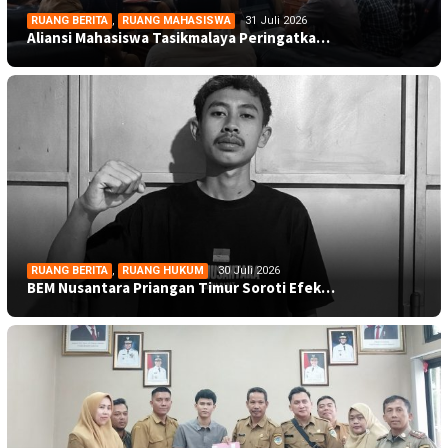
RUANG BERITA
,
RUANG MAHASISWA
31 Juli 2026
Aliansi Mahasiswa Tasikmalaya Peringatka…
RUANG BERITA
,
RUANG HUKUM
30 Juli 2026
BEM Nusantara Priangan Timur Soroti Efek…