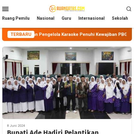
Loncat
Menu
ke
Mobile
konten
Ruang Pemilu
Nasional
Guru
Internasional
Sekolah
gatkan Pengelola Karaoke Penuhi Kewajiban PBG dan SLF
TERBARU
8 Juni 2024
Bupati Ade Hadiri Pelantikan