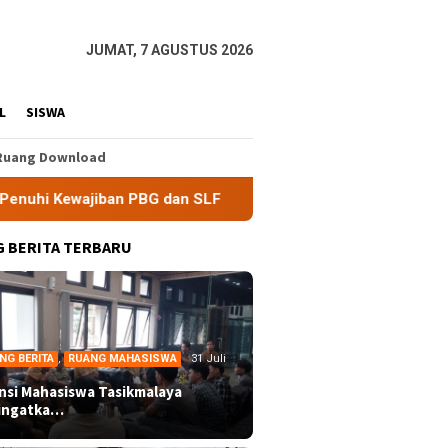
JUMAT, 7 AGUSTUS 2026
L
SISWA
Ruang Download
an PBG dan SLF
BEM Nusantara Priangan Timur Soroti Ef
 BERITA TERBARU
NG BERITA
,
RUANG MAHASISWA
31 Juli
ansi Mahasiswa Tasikmalaya
ingatka…