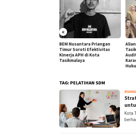
«
ansi Mahasiswa
BEM Nusantara Priangan
Alia
ikmalaya Peringatkan
Timur Soroti Efektivitas
Tasi
gelola Karaoke Penuhi
Kinerja APH di Kota
Audi
ajiban PBG dan SLF
Tasikmalaya
Kara
Huk
TAG:
PELATIHAN SDM
RUANG
Stra
untu
Kota 
berha