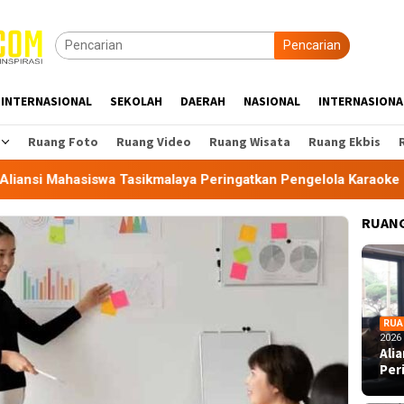
Pencarian
INTERNASIONAL
SEKOLAH
DAERAH
NASIONAL
INTERNASIONA
Ruang Foto
Ruang Video
Ruang Wisata
Ruang Ekbis
wa Tasikmalaya Peringatkan Pengelola Karaoke Penuhi Kewajib
RUANG
RUA
2026
Ali
Per