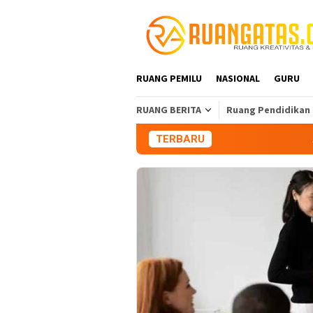
Loncat
ke
konten
RUANG PEMILU
NASIONAL
GURU
RUANG BERITA
Ruang Pendidikan
TERBARU
Aliansi Mahasis