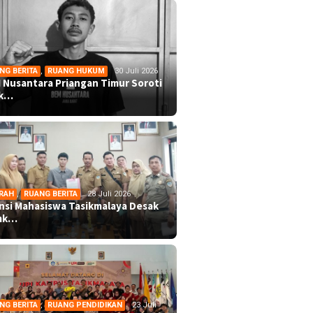
NG BERITA
,
RUANG HUKUM
30 Juli 2026
 Nusantara Priangan Timur Soroti
ek…
RAH
,
RUANG BERITA
28 Juli 2026
ansi Mahasiswa Tasikmalaya Desak
mk…
NG BERITA
,
RUANG PENDIDIKAN
23 Juli