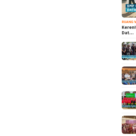
RUANG V
Keren!
Dat…