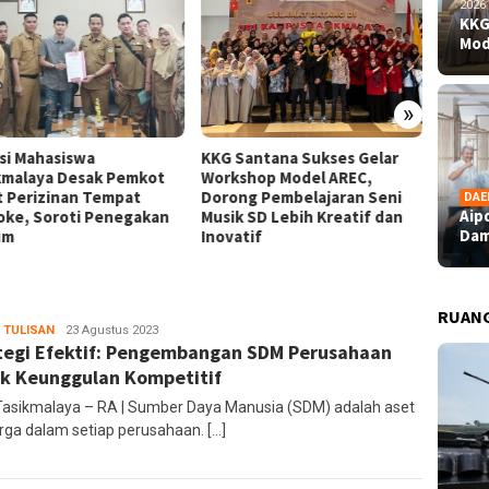
2026
KKG
Mod
»
nsi Mahasiswa
KKG Santana Sukses Gelar
Aipda 
kmalaya Desak Pemkot
Workshop Model AREC,
Dampin
t Perizinan Tempat
Dorong Pembelajaran Seni
Bahagi
DAE
Aip
oke, Soroti Penegakan
Musik SD Lebih Kreatif dan
Perupa
Dam
um
Inovatif
RUAN
 TULISAN
administrator
23 Agustus 2023
tegi Efektif: Pengembangan SDM Perusahaan
k Keunggulan Kompetitif
Tasikmalaya – RA | Sumber Daya Manusia (SDM) adalah aset
rga dalam setiap perusahaan. […]