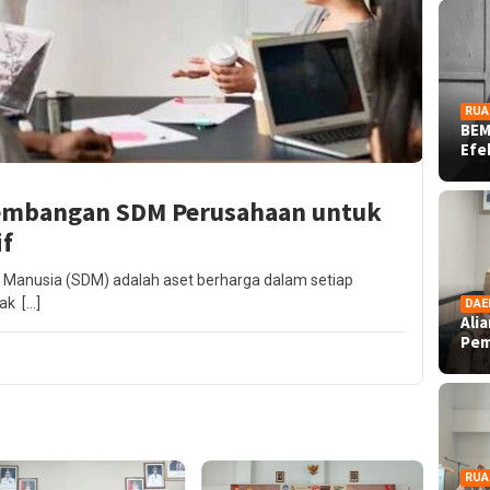
RUA
BEM
Ef
ngembangan SDM Perusahaan untuk
if
 Manusia (SDM) adalah aset berharga dalam setiap
ak […]
DAE
Ali
Pe
RUA