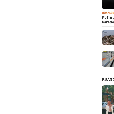
RUANG B
Potret
Parad
RUANG