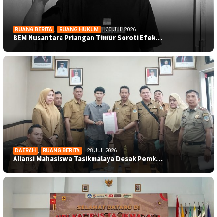
RUANG BERITA
,
RUANG HUKUM
30 Juli 2026
BEM Nusantara Priangan Timur Soroti Efek…
DAERAH
,
RUANG BERITA
28 Juli 2026
Aliansi Mahasiswa Tasikmalaya Desak Pemk…