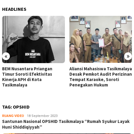
HEADLINES
«
»
BEM Nusantara Priangan
Aliansi Mahasiswa Tasikmalaya
Timur Soroti Efektivitas
Desak Pemkot Audit Perizinan
Kinerja APH di Kota
Tempat Karaoke, Soroti
Tasikmalaya
Penegakan Hukum
TAG:
OPSHID
RUANG VIDEO
Ruang
18 September 2023
Santunan Nasional OPSHID Tasikmalaya “Rumah Syukur Layak
Editor
Huni Shiddiqiyyah”