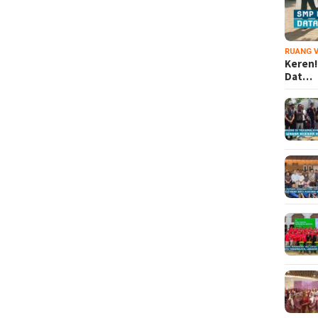
RUANG V
Keren!
Dat…