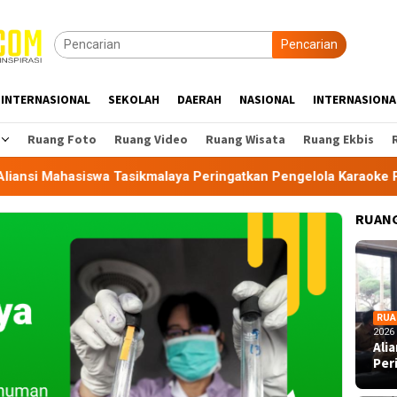
Pencarian
INTERNASIONAL
SEKOLAH
DAERAH
NASIONAL
INTERNASIONA
Ruang Foto
Ruang Video
Ruang Wisata
Ruang Ekbis
a Tasikmalaya Peringatkan Pengelola Karaoke Penuhi Kewajib
RUANG
RUA
2026
Ali
Per