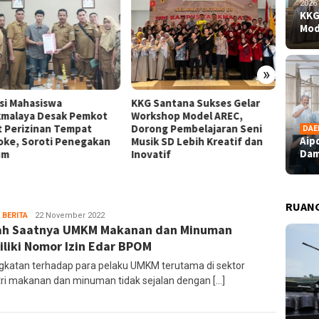
2026
KKG
Mod
»
nsi Mahasiswa
KKG Santana Sukses Gelar
Aipda 
kmalaya Desak Pemkot
Workshop Model AREC,
Dampin
t Perizinan Tempat
Dorong Pembelajaran Seni
Bahagi
DAE
Aip
oke, Soroti Penegakan
Musik SD Lebih Kreatif dan
Perupa
Dam
um
Inovatif
RUAN
 BERITA
Ruang
22 November 2022
ah Saatnya UMKM Makanan dan Minuman
Editor
liki Nomor Izin Edar BPOM
gkatan terhadap para pelaku UMKM terutama di sektor
tri makanan dan minuman tidak sejalan dengan […]