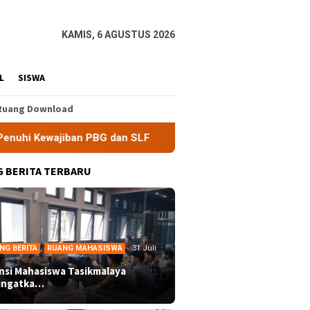
KAMIS, 6 AGUSTUS 2026
L
SISWA
Ruang Download
an PBG dan SLF
BEM Nusantara Priangan Timur Soroti Efe
 BERITA TERBARU
NG BERITA
,
RUANG MAHASISWA
31 Juli
ansi Mahasiswa Tasikmalaya
ingatka…