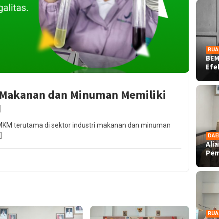
RUA
BEM
Ef
Makanan dan Minuman Memiliki
M
MKM terutama di sektor industri makanan dan minuman
]
DAE
Ali
Pe
RUA