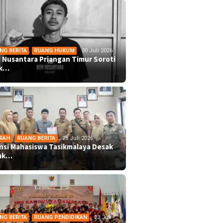
NG BERITA
,
RUANG HUKUM
30 Juli 2026
 Nusantara Priangan Timur Soroti
ek…
RAH
,
RUANG BERITA
28 Juli 2026
ansi Mahasiswa Tasikmalaya Desak
mk…
NG BERITA
,
RUANG PENDIDIKAN
23 Juli