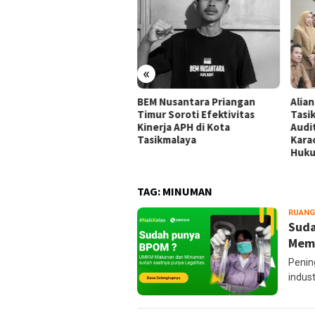
«
ansi Mahasiswa
BEM Nusantara Priangan
Alia
ikmalaya Peringatkan
Timur Soroti Efektivitas
Tasi
gelola Karaoke Penuhi
Kinerja APH di Kota
Audi
ajiban PBG dan SLF
Tasikmalaya
Kara
Huk
TAG:
MINUMAN
RUANG
Sud
Memi
Penin
indus