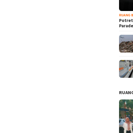
RUANG B
Potret
Parad
RUANG