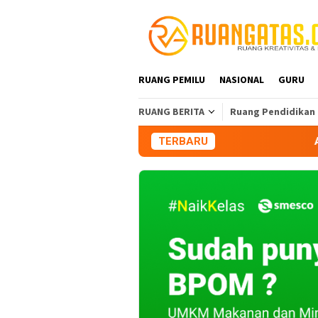
Loncat
ke
konten
RUANG PEMILU
NASIONAL
GURU
RUANG BERITA
Ruang Pendidikan
TERBARU
Aliansi Mahasisw