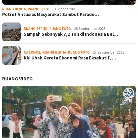
RUANG BERITA
,
RUANG FOTO
6 Oktober 2023
Potret Antusias Masyarakat Sambut Parade…
RUANG BERITA
,
RUANG FOTO
28 September 2023
Sampah Sebanyak 7,2 Ton di Indonesia Bel…
NASIONAL
,
RUANG BERITA
,
RUANG FOTO
27 September 2023
KAI Ubah Kereta Ekonomi Rasa Eksekutif, …
RUANG VIDEO