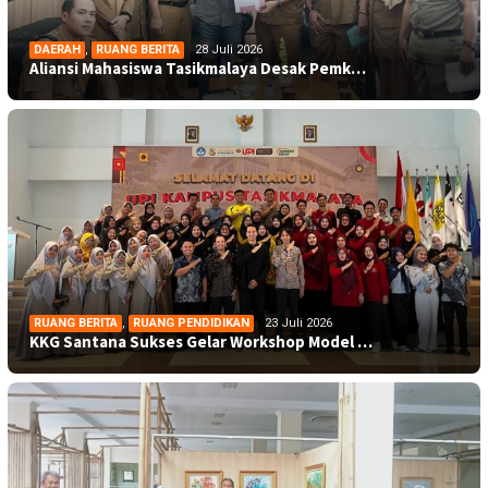
DAERAH
,
RUANG BERITA
28 Juli 2026
Aliansi Mahasiswa Tasikmalaya Desak Pemk…
RUANG BERITA
,
RUANG PENDIDIKAN
23 Juli 2026
KKG Santana Sukses Gelar Workshop Model …