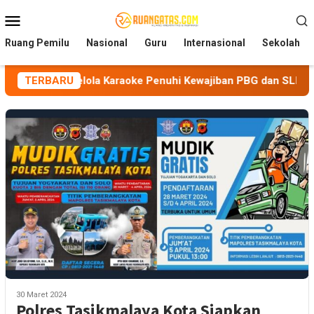
Loncat
Menu
ke
Mobile
konten
Ruang Pemilu
Nasional
Guru
Internasional
Sekolah
 Pengelola Karaoke Penuhi Kewajiban PBG dan SLF
TERBARU
BEM 
30 Maret 2024
Polres Tasikmalaya Kota Siapkan