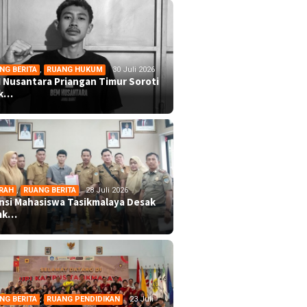
NG BERITA
,
RUANG HUKUM
30 Juli 2026
 Nusantara Priangan Timur Soroti
ek…
RAH
,
RUANG BERITA
28 Juli 2026
ansi Mahasiswa Tasikmalaya Desak
mk…
NG BERITA
,
RUANG PENDIDIKAN
23 Juli