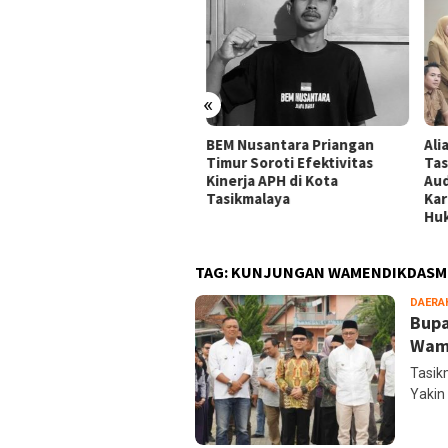
«
ansi Mahasiswa
BEM Nusantara Priangan
Alia
ikmalaya Peringatkan
Timur Soroti Efektivitas
Tasi
gelola Karaoke Penuhi
Kinerja APH di Kota
Audi
ajiban PBG dan SLF
Tasikmalaya
Kara
Huk
TAG:
KUNJUNGAN WAMENDIKDASM
DAERA
Bupa
Wame
Tasik
Yakin