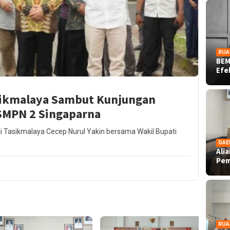
RUA
BEM
Ef
sikmalaya Sambut Kunjungan
MPN 2 Singaparna
i Tasikmalaya Cecep Nurul Yakin bersama Wakil Bupati
DAE
Ali
Pe
RUA