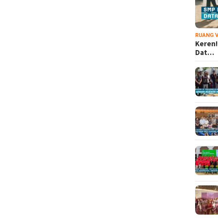
RUANG V
Keren!
Dat…