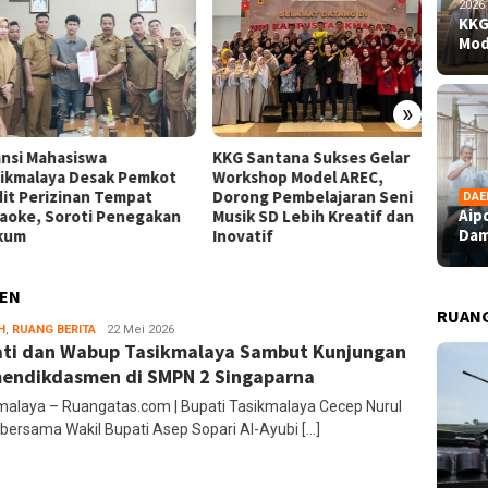
2026
KKG
Mod
»
nsi Mahasiswa
KKG Santana Sukses Gelar
Aipda 
kmalaya Desak Pemkot
Workshop Model AREC,
Dampin
t Perizinan Tempat
Dorong Pembelajaran Seni
Bahagi
DAE
Aip
oke, Soroti Penegakan
Musik SD Lebih Kreatif dan
Perupa
Dam
um
Inovatif
EN
RUAN
H
,
RUANG BERITA
Ruang
22 Mei 2026
ti dan Wabup Tasikmalaya Sambut Kunjungan
Editor
ndikdasmen di SMPN 2 Singaparna
malaya – Ruangatas.com | Bupati Tasikmalaya Cecep Nurul
 bersama Wakil Bupati Asep Sopari Al-Ayubi […]