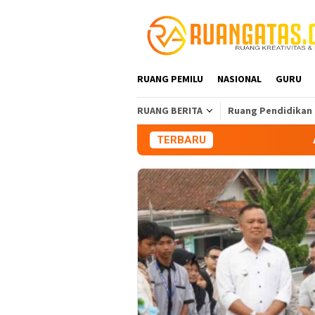
Loncat
ke
konten
RUANG PEMILU
NASIONAL
GURU
RUANG BERITA
Ruang Pendidikan
TERBARU
Aliansi Mahasis