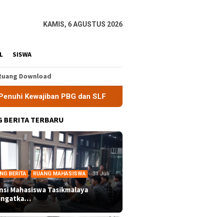
KAMIS, 6 AGUSTUS 2026
L
SISWA
Ruang Download
an PBG dan SLF
BEM Nusantara Priangan Timur Soroti Efe
 BERITA TERBARU
NG BERITA
,
RUANG MAHASISWA
31 Juli
ansi Mahasiswa Tasikmalaya
ingatka…