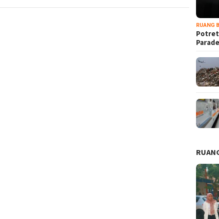
RUANG B
Potret
Parad
RUANG