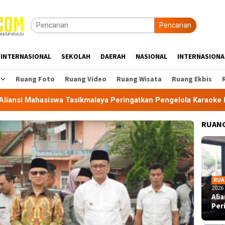
Pencarian
INTERNASIONAL
SEKOLAH
DAERAH
NASIONAL
INTERNASIONA
Ruang Foto
Ruang Video
Ruang Wisata
Ruang Ekbis
wa Tasikmalaya Peringatkan Pengelola Karaoke Penuhi Kewajib
RUANG
RUA
2026
Ali
Per