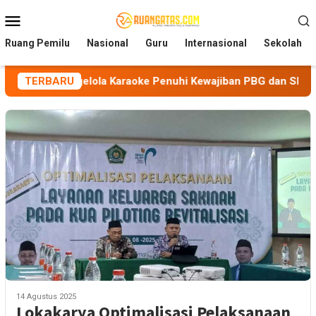
Loncat
Menu
ke
Mobile
konten
Ruang Pemilu
Nasional
Guru
Internasional
Sekolah
 Pengelola Karaoke Penuhi Kewajiban PBG dan SLF
TERBARU
BEM N
14 Agustus 2025
Lokakarya Optimalisasi Pelaksanaan