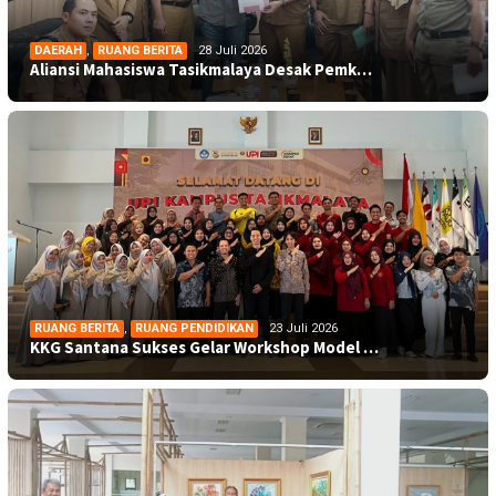
DAERAH
,
RUANG BERITA
28 Juli 2026
Aliansi Mahasiswa Tasikmalaya Desak Pemk…
RUANG BERITA
,
RUANG PENDIDIKAN
23 Juli 2026
KKG Santana Sukses Gelar Workshop Model …