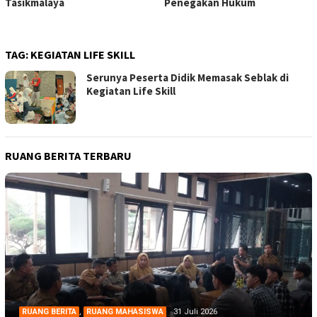
Tasikmalaya
Penegakan Hukum
TAG:
KEGIATAN LIFE SKILL
Serunya Peserta Didik Memasak Seblak di
Kegiatan Life Skill
RUANG BERITA TERBARU
RUANG BERITA
,
RUANG MAHASISWA
31 Juli 2026