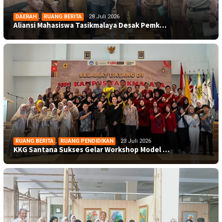
DAERAH
,
RUANG BERITA
28 Juli 2026
Aliansi Mahasiswa Tasikmalaya Desak Pemk…
RUANG BERITA
,
RUANG PENDIDIKAN
23 Juli 2026
KKG Santana Sukses Gelar Workshop Model …