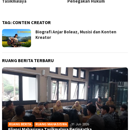
Tasikmalaya
Penegakan Hukum
TAG:
CONTEN CREATOR
Biografi Anjar Boleaz, Musisi dan Konten
Kreator
RUANG BERITA TERBARU
RUANG BERITA
,
RUANG MAHASISWA
31 Juli 2026
Aliansi Mahasiswa Tasikmalaya Peringatka…