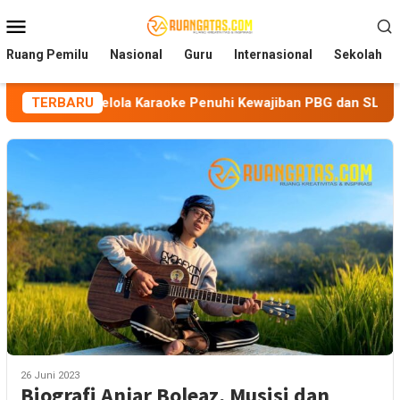
Loncat
Menu
ke
Mobile
konten
Ruang Pemilu
Nasional
Guru
Internasional
Sekolah
Pengelola Karaoke Penuhi Kewajiban PBG dan SLF
TERBARU
BEM N
26 Juni 2023
Biografi Anjar Boleaz, Musisi dan