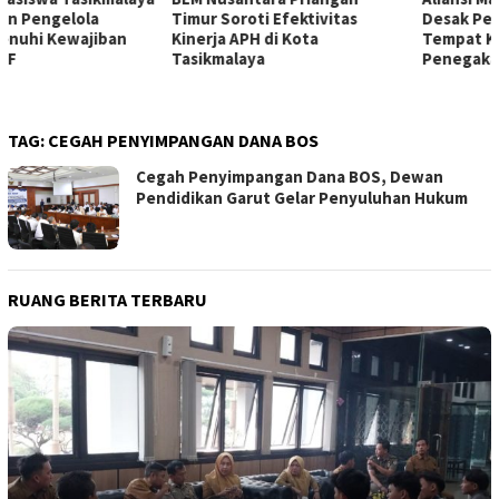
Timur Soroti Efektivitas
Desak Pemkot Audit Perizinan
Kinerja APH di Kota
Tempat Karaoke, Soroti
Tasikmalaya
Penegakan Hukum
TAG:
CEGAH PENYIMPANGAN DANA BOS
Cegah Penyimpangan Dana BOS, Dewan
Pendidikan Garut Gelar Penyuluhan Hukum
RUANG BERITA TERBARU