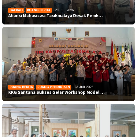
DAERAH
,
RUANG BERITA
28 Juli 2026
Aliansi Mahasiswa Tasikmalaya Desak Pemk…
RUANG BERITA
,
RUANG PENDIDIKAN
23 Juli 2026
KKG Santana Sukses Gelar Workshop Model …