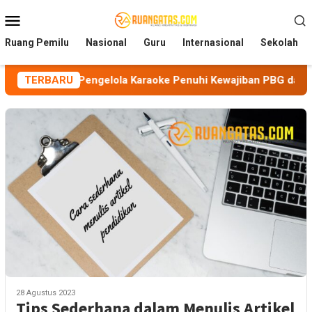
Loncat
Menu
ke
Mobile
konten
Ruang Pemilu
Nasional
Guru
Internasional
Sekolah
kan Pengelola Karaoke Penuhi Kewajiban PBG dan SLF
TERBARU
B
28 Agustus 2023
Tips Sederhana dalam Menulis Artikel