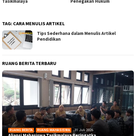
Tasikmalaya
Penegakan Hukum
TAG:
CARA MENULIS ARTIKEL
Tips Sederhana dalam Menulis Artikel
Pendidikan
RUANG BERITA TERBARU
RUANG BERITA
,
RUANG MAHASISWA
31 Juli 2026
Aliansi Mahasiswa Tasikmalaya Peringatka…