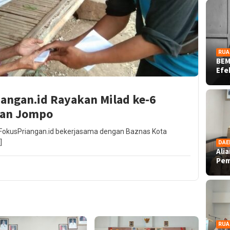
RUA
BEM
Ef
angan.id Rayakan Milad ke-6
dan Jompo
e FokusPriangan.id bekerjasama dengan Baznas Kota
]
DAE
Ali
Pe
RUA