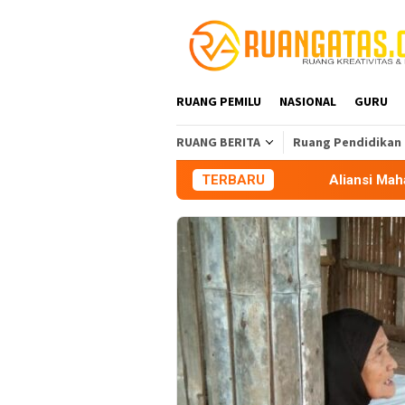
Loncat
ke
konten
RUANG PEMILU
NASIONAL
GURU
RUANG BERITA
Ruang Pendidikan
TERBARU
Aliansi Mahasiswa Tasikmal