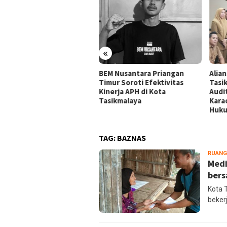
«
ansi Mahasiswa
BEM Nusantara Priangan
Alia
ikmalaya Peringatkan
Timur Soroti Efektivitas
Tasi
gelola Karaoke Penuhi
Kinerja APH di Kota
Audi
ajiban PBG dan SLF
Tasikmalaya
Kara
Huk
TAG:
BAZNAS
RUANG
Medi
bers
Kota 
beker