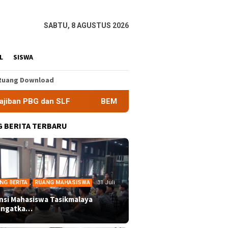
SABTU, 8 AGUSTUS 2026
L
SISWA
Ruang Download
SLF
BEM Nusantara Priangan Timur Soroti Efektivitas Ki
 BERITA TERBARU
NG BERITA
,
RUANG MAHASISWA
31 Juli
ansi Mahasiswa Tasikmalaya
ingatka…