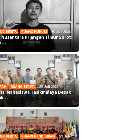
NG BERITA
,
RUANG HUKUM
30 Juli 2026
 Nusantara Priangan Timur Soroti
ek…
RAH
,
RUANG BERITA
28 Juli 2026
ansi Mahasiswa Tasikmalaya Desak
mk…
NG BERITA
,
RUANG PENDIDIKAN
23 Juli