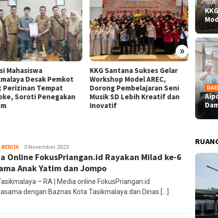
2026
KKG
Mod
»
nsi Mahasiswa
KKG Santana Sukses Gelar
Aipda 
kmalaya Desak Pemkot
Workshop Model AREC,
Dampin
t Perizinan Tempat
Dorong Pembelajaran Seni
Bahagi
DAE
Aip
oke, Soroti Penegakan
Musik SD Lebih Kreatif dan
Perupa
Dam
um
Inovatif
RUAN
 BERITA
Ruang
3 November 2023
a Online FokusPriangan.id Rayakan Milad ke-6
Editor
ama Anak Yatim dan Jompo
Tasikmalaya – RA | Media online FokusPriangan.id
jasama dengan Baznas Kota Tasikmalaya dan Dinas […]