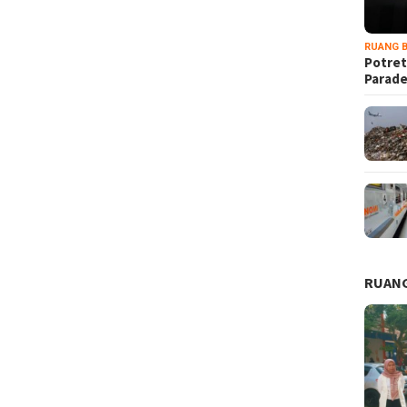
RUANG B
Potret
Parad
RUANG