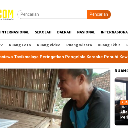
Pencarian
INTERNASIONAL
SEKOLAH
DAERAH
NASIONAL
INTERNASIONA
Ruang Foto
Ruang Video
Ruang Wisata
Ruang Ekbis
aya Peringatkan Pengelola Karaoke Penuhi Kewajiban PBG dan 
RUANG
RUA
2026
Ali
Per