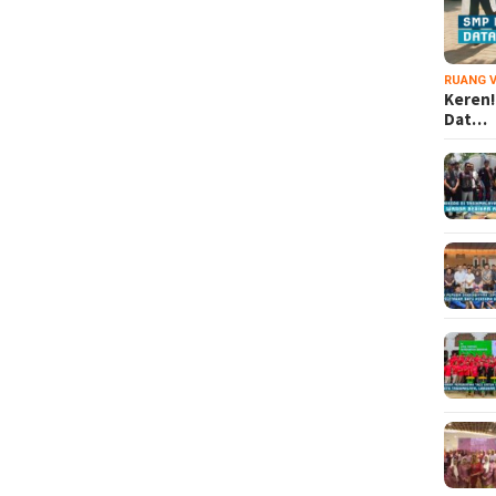
RUANG V
Keren!
Dat…