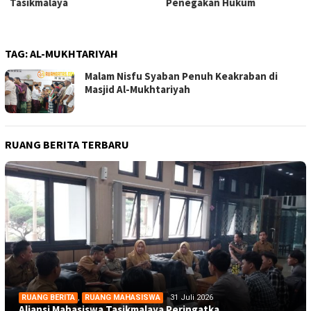
Tasikmalaya
Penegakan Hukum
TAG:
AL-MUKHTARIYAH
Malam Nisfu Syaban Penuh Keakraban di
Masjid Al-Mukhtariyah
RUANG BERITA TERBARU
RUANG BERITA
,
RUANG MAHASISWA
31 Juli 2026
Aliansi Mahasiswa Tasikmalaya Peringatka…