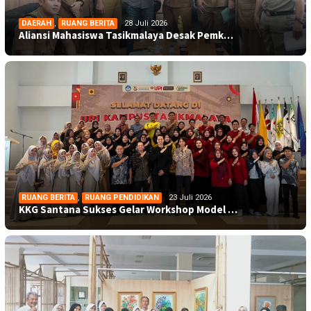
DAERAH
,
RUANG BERITA
28 Juli 2026
Aliansi Mahasiswa Tasikmalaya Desak Pemk…
RUANG BERITA
,
RUANG PENDIDIKAN
23 Juli 2026
KKG Santana Sukses Gelar Workshop Model …