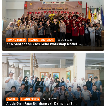
RUANG BERITA
,
RUANG PENDIDIKAN
23 Juli 2026
KKG Santana Sukses Gelar Workshop Model …
DAERAH
,
RUANG BERITA
22 Juli 2026
Aipda Gian Fajar Nurdiansyah Dampingi Si…