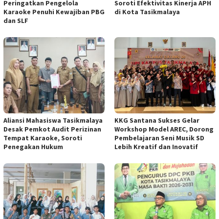
Peringatkan Pengelola
Soroti Efektivitas Kinerja APH
Karaoke Penuhi Kewajiban PBG
di Kota Tasikmalaya
dan SLF
Aliansi Mahasiswa Tasikmalaya
KKG Santana Sukses Gelar
Desak Pemkot Audit Perizinan
Workshop Model AREC, Dorong
Tempat Karaoke, Soroti
Pembelajaran Seni Musik SD
Penegakan Hukum
Lebih Kreatif dan Inovatif