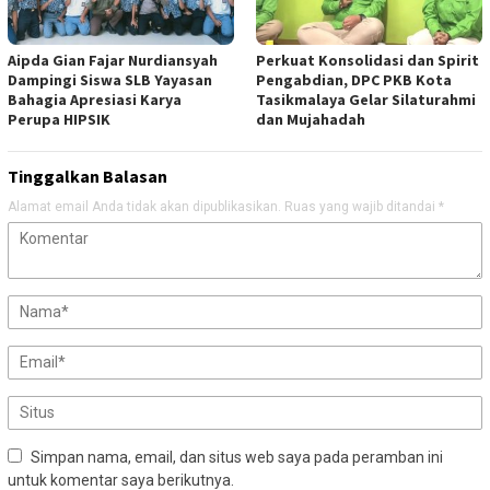
Aipda Gian Fajar Nurdiansyah
Perkuat Konsolidasi dan Spirit
Dampingi Siswa SLB Yayasan
Pengabdian, DPC PKB Kota
Bahagia Apresiasi Karya
Tasikmalaya Gelar Silaturahmi
Perupa HIPSIK
dan Mujahadah
Tinggalkan Balasan
Alamat email Anda tidak akan dipublikasikan.
Ruas yang wajib ditandai
*
Simpan nama, email, dan situs web saya pada peramban ini
untuk komentar saya berikutnya.