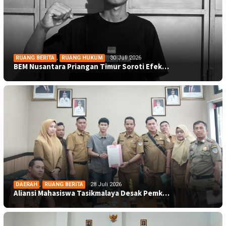
RUANG BERITA
,
RUANG HUKUM
30 Juli 2026
BEM Nusantara Priangan Timur Soroti Efek…
DAERAH
,
RUANG BERITA
28 Juli 2026
Aliansi Mahasiswa Tasikmalaya Desak Pemk…