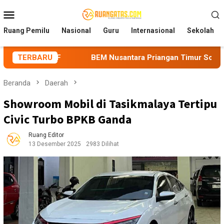
Loncat
Menu
ke
Mobile
konten
Ruang Pemilu
Nasional
Guru
Internasional
Sekolah
F
TERBARU
BEM Nusantara Priangan Timur Soroti Efektivitas Kine
Beranda
Daerah
Showroom Mobil di Tasikmalaya Tertipu
Civic Turbo BPKB Ganda
Ruang Editor
13 Desember 2025
2983 Dilihat