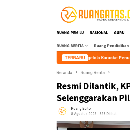
Loncat
ke
konten
RUANG PEMILU
NASIONAL
GURU
RUANG BERITA
Ruang Pendidikan
asikmalaya Peringatkan Pengelola Karaoke Penuhi Kewajiban P
TERBARU
Beranda
Ruang Berita
Resmi Dilantik, 
Selenggarakan Pi
Ruang Editor
8 Agustus 2023
858 Dilihat