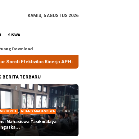
KAMIS, 6 AGUSTUS 2026
L
SISWA
Ruang Download
vitas Kinerja APH di Kota Tasikmalaya
Aliansi Mahasisw
 BERITA TERBARU
NG BERITA
,
RUANG MAHASISWA
31 Juli
ansi Mahasiswa Tasikmalaya
ingatka…