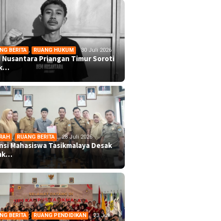
NG BERITA
,
RUANG HUKUM
30 Juli 2026
 Nusantara Priangan Timur Soroti
ek…
RAH
,
RUANG BERITA
28 Juli 2026
ansi Mahasiswa Tasikmalaya Desak
mk…
NG BERITA
,
RUANG PENDIDIKAN
23 Juli