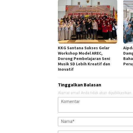
KKG Santana Sukses Gelar
Aipd
Workshop Model AREC,
Damp
Dorong Pembelajaran Seni
Baha
Musik SD Lebih Kreatif dan
Peru
Inovatif
Tinggalkan Balasan
Alamat email Anda tidak akan dipublikasikan.