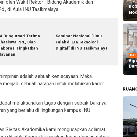
n oleh Wakil Rektor I Bidang Akademik dan
2026
KKG
., di Aula INU Tasikmalaya.
Mod
A Bungursari Terima
Seminar Nasional “Ilmu
hasiswa PPL, Siap
Falak di Era Teknologi
laborasi Tingkatkan
Digital” di INU Tasikmalaya
layanan
DAE
Aip
Dam
mimpinan adalah sebuah keniscayaan. Maka,
 menjadi sebuah harapan untuk melahirkan kader
RUAN
 dapat melaksanakan tugas dengan sebaik-baiknya
aturan yang berlaku di lingkungan kampus INU
dan Sivitas Akademika kami mengucapkan selamat
ni dilantik. Segera laksanakan tugas dengan sebaik