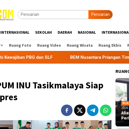
Pencarian
INTERNASIONAL
SEKOLAH
DAERAH
NASIONAL
INTERNASIONA
Ruang Foto
Ruang Video
Ruang Wisata
Ruang Ekbis
BG dan SLF
BEM Nusantara Priangan Timur Soroti Efekti
RUANG
KPUM INU Tasikmalaya Siap
lpres
RUA
2026
Ali
Per