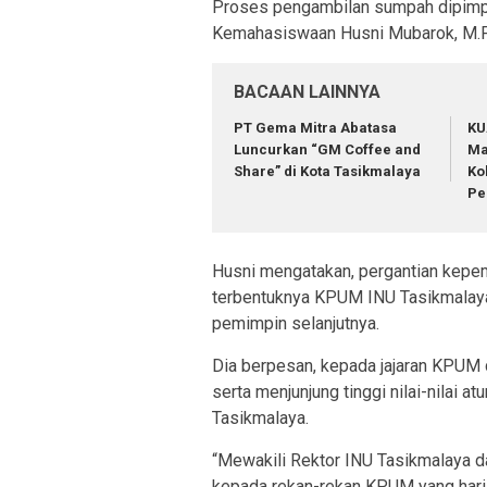
Proses pengambilan sumpah dipimpi
Kemahasiswaan Husni Mubarok, M.Pd
BACAAN LAINNYA
PT Gema Mitra Abatasa
KU
Luncurkan “GM Coffee and
Ma
Share” di Kota Tasikmalaya
Ko
Pe
Husni mengatakan, pergantian kepe
terbentuknya KPUM INU Tasikmalaya
pemimpin selanjutnya.
Dia berpesan, kepada jajaran KPUM
serta menjunjung tinggi nilai-nilai 
Tasikmalaya.
“Mewakili Rektor INU Tasikmalaya 
kepada rekan-rekan KPUM yang hari i