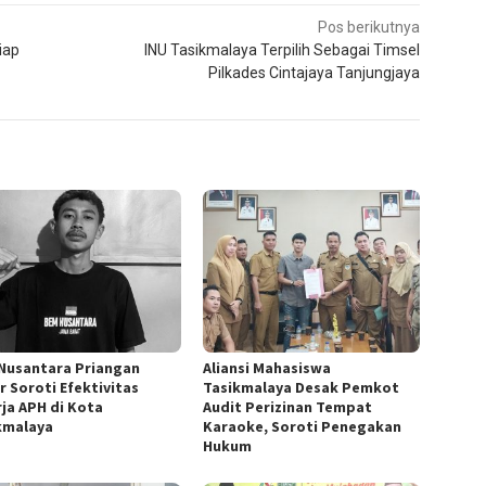
Pos berikutnya
iap
INU Tasikmalaya Terpilih Sebagai Timsel
Pilkades Cintajaya Tanjungjaya
Nusantara Priangan
Aliansi Mahasiswa
r Soroti Efektivitas
Tasikmalaya Desak Pemkot
rja APH di Kota
Audit Perizinan Tempat
kmalaya
Karaoke, Soroti Penegakan
Hukum