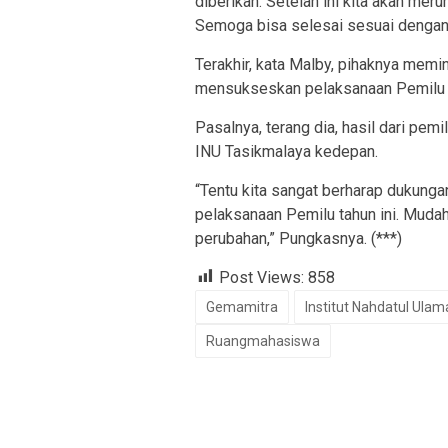
diberikan. Setelah ini kita akan mer
Semoga bisa selesai sesuai dengan t
Terakhir, kata Malby, pihaknya memi
mensukseskan pelaksanaan Pemilu d
Pasalnya, terang dia, hasil dari pe
INU Tasikmalaya kedepan.
“Tentu kita sangat berharap dukung
pelaksanaan Pemilu tahun ini. Mud
perubahan,” Pungkasnya. (***)
Post Views:
858
Gemamitra
Institut Nahdatul Ulam
Ruangmahasiswa