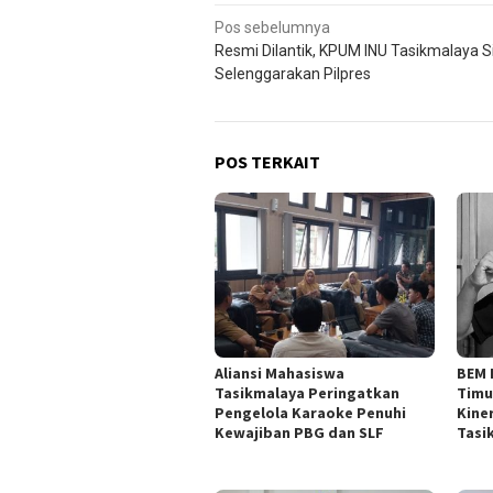
Navigasi
Pos sebelumnya
Resmi Dilantik, KPUM INU Tasikmalaya S
pos
Selenggarakan Pilpres
POS TERKAIT
Aliansi Mahasiswa
BEM 
Tasikmalaya Peringatkan
Timu
Pengelola Karaoke Penuhi
Kine
Kewajiban PBG dan SLF
Tasi