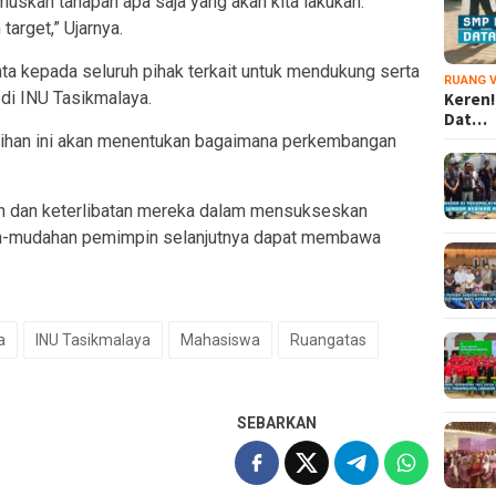
umuskan tahapan apa saja yang akan kita lakukan.
arget,” Ujarnya.
nta kepada seluruh pihak terkait untuk mendukung serta
RUANG V
i INU Tasikmalaya.
Keren!
Dat…
milihan ini akan menentukan bagaimana perkembangan
an dan keterlibatan mereka dalam mensukseskan
ah-mudahan pemimpin selanjutnya dapat membawa
a
INU Tasikmalaya
Mahasiswa
Ruangatas
SEBARKAN