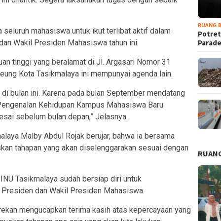
RUANG B
 seluruh mahasiswa untuk ikut terlibat aktif dalam
Potret
an Wakil Presiden Mahasiswa tahun ini.
Parad
an tinggi yang beralamat di Jl. Argasari Nomor 31
deung Kota Tasikmalaya ini mempunyai agenda lain.
i di bulan ini. Karena pada bulan September mendatang
Pengenalan Kehidupan Kampus Mahasiswa Baru
esai sebelum bulan depan,” Jelasnya.
laya Malby Abdul Rojak berujar, bahwa ia bersama
skan tahapan yang akan diselenggarakan sesuai dengan
RUANG
 INU Tasikmalaya sudah bersiap diri untuk
Presiden dan Wakil Presiden Mahasiswa.
n-rekan mengucapkan terima kasih atas kepercayaan yang