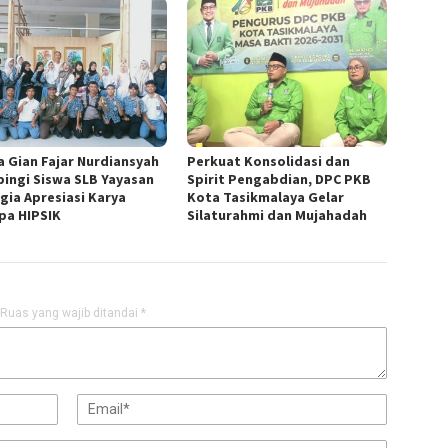
a Gian Fajar Nurdiansyah
Perkuat Konsolidasi dan
ingi Siswa SLB Yayasan
Spirit Pengabdian, DPC PKB
gia Apresiasi Karya
Kota Tasikmalaya Gelar
pa HIPSIK
Silaturahmi dan Mujahadah
Ruas yang wajib ditandai
*