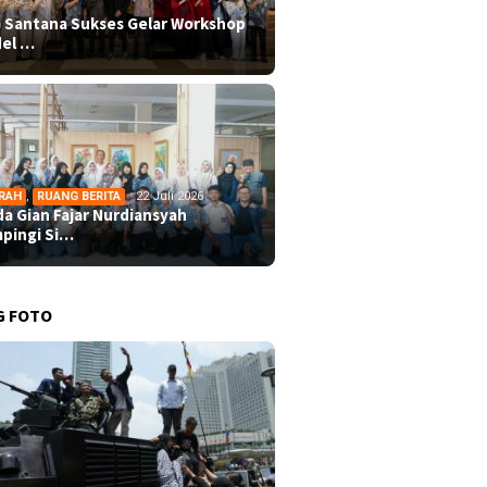
 Santana Sukses Gelar Workshop
el …
RAH
,
RUANG BERITA
22 Juli 2026
da Gian Fajar Nurdiansyah
pingi Si…
G FOTO