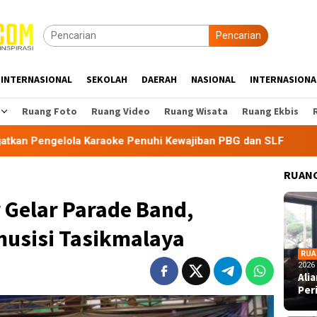
Pencarian
INTERNASIONAL
SEKOLAH
DAERAH
NASIONAL
INTERNASIONA
Ruang Foto
Ruang Video
Ruang Wisata
Ruang Ekbis
aoke Penuhi Kewajiban PBG dan SLF
BEM Nusantara Prian
RUANG
 Gelar Parade Band,
musisi Tasikmalaya
RUA
2026
Ali
Per