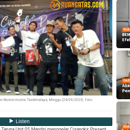
RUA
BEM
Ef
DAE
Ali
Pe
n Musisi-musisi Tasikmalaya, Minggu (24/09/2023). Foto:
RUA
 Taruna Unit 05 Mandiri menggelar Cisangkir Present