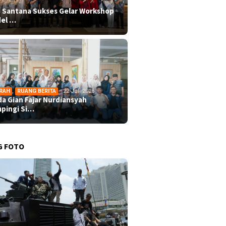
 Santana Sukses Gelar Workshop
el …
RAH
,
RUANG BERITA
22 Juli 2026
da Gian Fajar Nurdiansyah
pingi Si…
G FOTO