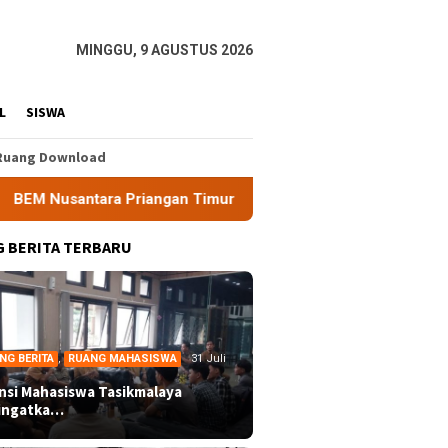
MINGGU, 9 AGUSTUS 2026
L
SISWA
Ruang Download
gan Timur Soroti Efektivitas Kinerja APH di Kota Tasikmalaya
 BERITA TERBARU
NG BERITA
,
RUANG MAHASISWA
31 Juli
ansi Mahasiswa Tasikmalaya
ingatka…