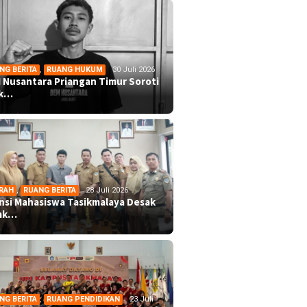
NG BERITA
,
RUANG HUKUM
30 Juli 2026
 Nusantara Priangan Timur Soroti
ek…
RAH
,
RUANG BERITA
28 Juli 2026
ansi Mahasiswa Tasikmalaya Desak
mk…
NG BERITA
,
RUANG PENDIDIKAN
23 Juli