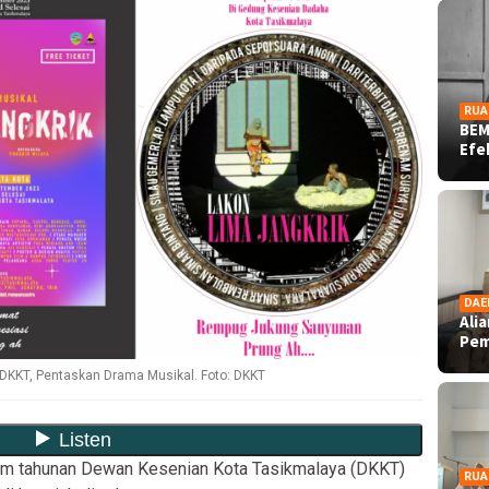
RUA
BEM
Ef
DAE
Ali
Pe
 DKKT, Pentaskan Drama Musikal. Foto: DKKT
m tahunan Dewan Kesenian Kota Tasikmalaya (DKKT)
RUA