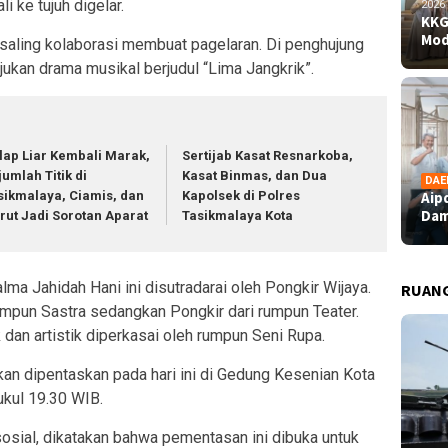
li ke tujuh digelar.
2026
KKG
Mod
aling kolaborasi membuat pagelaran. Di penghujung
jukan drama musikal berjudul “Lima Jangkrik”.
lap Liar Kembali Marak,
Sertijab Kasat Resnarkoba,
jumlah Titik di
Kasat Binmas, dan Dua
DAE
Aip
sikmalaya, Ciamis, dan
Kapolsek di Polres
Dam
rut Jadi Sorotan Aparat
Tasikmalaya Kota
lma Jahidah Hani ini disutradarai oleh Pongkir Wijaya.
RUAN
mpun Sastra sedangkan Pongkir dari rumpun Teater.
an artistik diperkasai oleh rumpun Seni Rupa.
akan dipentaskan pada hari ini di Gedung Kesenian Kota
ukul 19.30 WIB.
sosial, dikatakan bahwa pementasan ini dibuka untuk