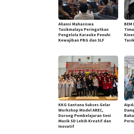
Aliansi Mahasiswa
BEM 
Tasikmalaya Peringatkan
Timu
Pengelola Karaoke Penuhi
Kine
Kewajiban PBG dan SLF
Tasi
KKG Santana Sukses Gelar
Aipd
Workshop Model AREC,
Damp
Dorong Pembelajaran Seni
Baha
Musik SD Lebih Kreatif dan
Peru
Inovatif