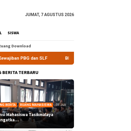
JUMAT, 7 AGUSTUS 2026
L
SISWA
Ruang Download
an SLF
BEM Nusantara Priangan Timur Soroti Efektivitas
 BERITA TERBARU
NG BERITA
,
RUANG MAHASISWA
31 Juli
ansi Mahasiswa Tasikmalaya
ingatka…