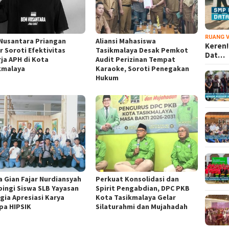
RUANG V
Nusantara Priangan
Aliansi Mahasiswa
Keren!
r Soroti Efektivitas
Tasikmalaya Desak Pemkot
Dat…
rja APH di Kota
Audit Perizinan Tempat
kmalaya
Karaoke, Soroti Penegakan
Hukum
a Gian Fajar Nurdiansyah
Perkuat Konsolidasi dan
ingi Siswa SLB Yayasan
Spirit Pengabdian, DPC PKB
gia Apresiasi Karya
Kota Tasikmalaya Gelar
pa HIPSIK
Silaturahmi dan Mujahadah