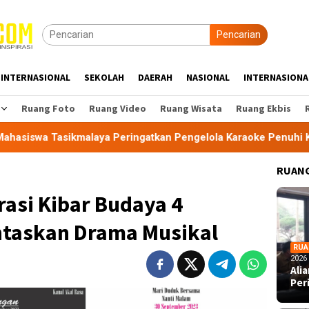
Pencarian
INTERNASIONAL
SEKOLAH
DAERAH
NASIONAL
INTERNASIONA
Ruang Foto
Ruang Video
Ruang Wisata
Ruang Ekbis
malaya Peringatkan Pengelola Karaoke Penuhi Kewajiban PBG d
RUANG
rasi Kibar Budaya 4
taskan Drama Musikal
RUA
2026
Ali
Per