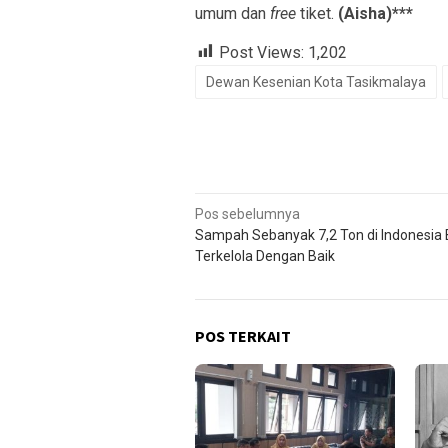
umum dan
free
tiket.
(Aisha)***
Post Views:
1,202
Dewan Kesenian Kota Tasikmalaya
Navigasi
Pos sebelumnya
Sampah Sebanyak 7,2 Ton di Indonesia
pos
Terkelola Dengan Baik
POS TERKAIT