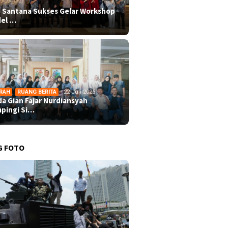
 Santana Sukses Gelar Workshop
el …
RAH
,
RUANG BERITA
22 Juli 2026
da Gian Fajar Nurdiansyah
pingi Si…
G FOTO