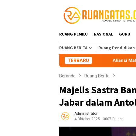
Loncat
ke
konten
RUANG PEMILU
NASIONAL
GURU
RUANG BERITA
Ruang Pendidikan
TERBARU
Aliansi Mahasiswa Tasikm
Beranda
Ruang Berita
Majelis Sastra B
Jabar dalam Anto
Administrator
4 Oktober 2025
3007 Dilihat