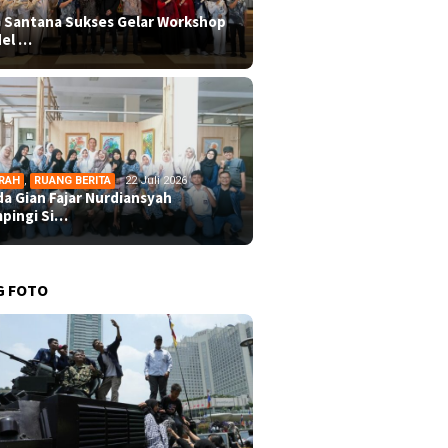
 Santana Sukses Gelar Workshop
el …
RAH
,
RUANG BERITA
22 Juli 2026
da Gian Fajar Nurdiansyah
pingi Si…
G FOTO