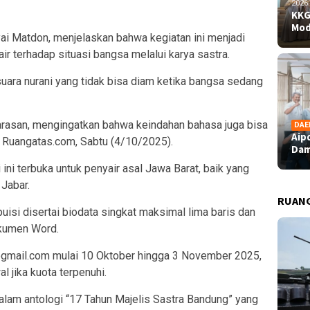
2026
KKG
Mod
ai Matdon, menjelaskan bahwa kegiatan ini menjadi
ir terhadap situasi bangsa melalui karya sastra.
uara nurani yang tidak bisa diam ketika bangsa sedang
warasan, mengingatkan bahwa keindahan bahasa juga bisa
DAE
Aip
a Ruangatas.com, Sabtu (4/10/2025).
Dam
ni terbuka untuk penyair asal Jawa Barat, baik yang
 Jabar.
RUAN
uisi disertai biodata singkat maksimal lima baris dan
okumen Word.
@gmail.com mulai 10 Oktober hingga 3 November 2025,
l jika kuota terpenuhi.
 dalam antologi “17 Tahun Majelis Sastra Bandung” yang