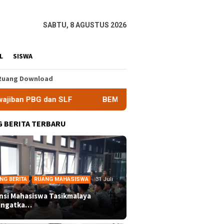
SABTU, 8 AGUSTUS 2026
L
SISWA
Ruang Download
n SLF
BEM Nusantara Priangan Timur Soroti Efektivitas 
 BERITA TERBARU
NG BERITA
,
RUANG MAHASISWA
31 Juli
ansi Mahasiswa Tasikmalaya
ingatka…