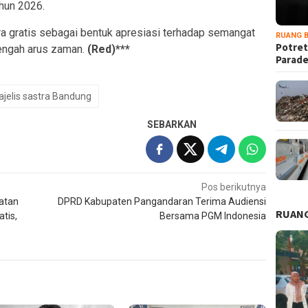
hun 2026.
ra gratis sebagai bentuk apresiasi terhadap semangat
RUANG B
Potret
tengah arus zaman.
(Red)***
Parad
jelis sastra Bandung
SEBARKAN
Pos berikutnya
atan
DPRD Kabupaten Pangandaran Terima Audiensi
RUANG
tis,
Bersama PGM Indonesia