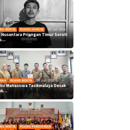
NG BERITA
,
RUANG HUKUM
30 Juli 2026
 Nusantara Priangan Timur Soroti
ek…
RAH
,
RUANG BERITA
28 Juli 2026
ansi Mahasiswa Tasikmalaya Desak
mk…
NG BERITA
,
RUANG PENDIDIKAN
23 Juli