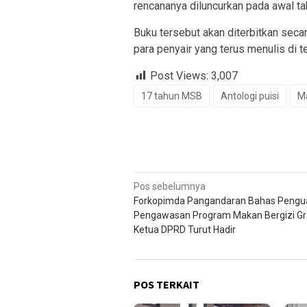
rencananya diluncurkan pada awal ta
Buku tersebut akan diterbitkan seca
para penyair yang terus menulis di 
Post Views:
3,007
17 tahun MSB
Antologi puisi
Ma
Navigasi
Pos sebelumnya
Forkopimda Pangandaran Bahas Pengu
pos
Pengawasan Program Makan Bergizi Gra
Ketua DPRD Turut Hadir
POS TERKAIT