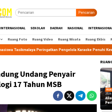
Pencarian
INTERNASIONAL
SEKOLAH
DAERAH
NASIONAL
INTERNASIONA
Ruang Foto
Ruang Video
Ruang Wisata
Ruang Ekbis
alaya Peringatkan Pengelola Karaoke Penuhi Kewajiban PBG da
RUANG
andung Undang Penyair
logi 17 Tahun MSB
RUA
2026
Ali
Per