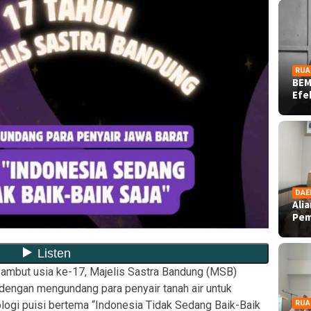
RUA
BEM
Ef
DAE
Ali
Pe
mbut usia ke-17, Majelis Sastra Bandung (MSB)
 dengan mengundang para penyair tanah air untuk
ologi puisi bertema “Indonesia Tidak Sedang Baik-Baik
RUA