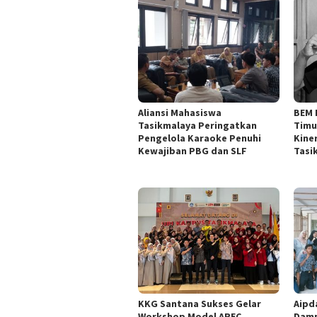
Aliansi Mahasiswa
BEM 
Tasikmalaya Peringatkan
Timu
Pengelola Karaoke Penuhi
Kine
Kewajiban PBG dan SLF
Tasi
KKG Santana Sukses Gelar
Aipd
Workshop Model AREC,
Damp