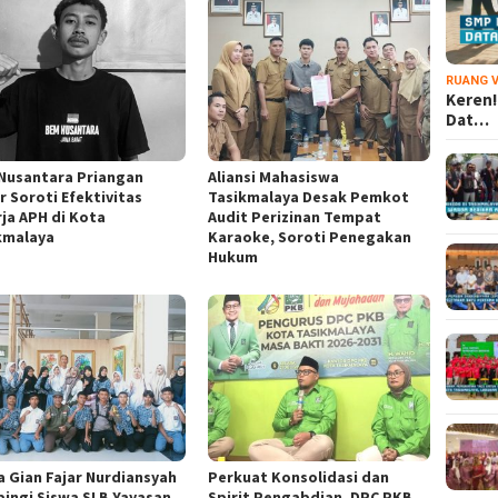
RUANG V
Keren!
Dat…
Nusantara Priangan
Aliansi Mahasiswa
r Soroti Efektivitas
Tasikmalaya Desak Pemkot
rja APH di Kota
Audit Perizinan Tempat
kmalaya
Karaoke, Soroti Penegakan
Hukum
a Gian Fajar Nurdiansyah
Perkuat Konsolidasi dan
ingi Siswa SLB Yayasan
Spirit Pengabdian, DPC PKB