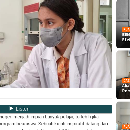
RUA
BEM
Ef
DAE
Ali
Pe
 negeri menjadi impian banyak pelajar, terlebih jika
ogram beasiswa. Sebuah kisah inspiratif datang dari
RUA