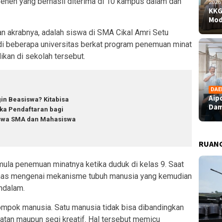
Senen yang berhasil diterima di 10 kampus dalam dan
2026
KKG
Mod
lan akrabnya, adalah siswa di SMA Cikal Amri Setu
a di beberapa universitas berkat program penemuan minat
kan di sekolah tersebut.
DAE
Aip
gin Beasiswa? Kitabisa
Dam
ka Pendaftaran bagi
swa SMA dan Mahasiswa
RUAN
ula penemuan minatnya ketika duduk di kelas 9. Saat
ahas mengenai mekanisme tubuh manusia yang kemudian
ndalam.
ompok manusia. Satu manusia tidak bisa dibandingkan
tan maupun segi kreatif. Hal tersebut memicu