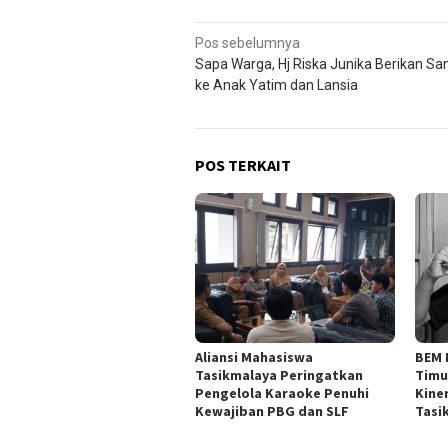
Navigasi
Pos sebelumnya
Sapa Warga, Hj Riska Junika Berikan S
pos
ke Anak Yatim dan Lansia
POS TERKAIT
Aliansi Mahasiswa
BEM 
Tasikmalaya Peringatkan
Timu
Pengelola Karaoke Penuhi
Kine
Kewajiban PBG dan SLF
Tasi