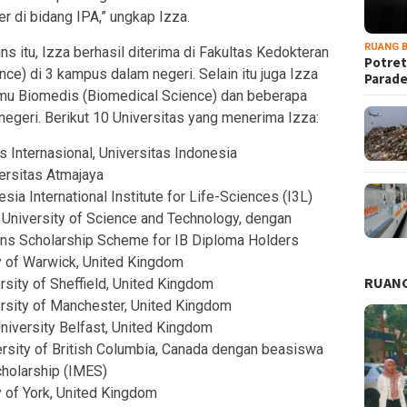
r di bidang IPA,” ungkap Izza.
RUANG B
ns itu, Izza berhasil diterima di Fakultas Kedokteran
Potret
ce) di 3 kampus dalam negeri. Selain itu juga Izza
Parad
Ilmu Biomedis (Biomedical Science) dan beberapa
negeri. Berikut 10 Universitas yang menerima Izza:
 Internasional, Universitas Indonesia
ersitas Atmajaya
ia International Institute for Life-Sciences (I3L)
University of Science and Technology, dengan
ns Scholarship Scheme for IB Diploma Holders
y of Warwick, United Kingdom
RUANG
rsity of Sheffield, United Kingdom
rsity of Manchester, United Kingdom
niversity Belfast, United Kingdom
ersity of British Columbia, Canada dengan beasiswa
cholarship (IMES)
y of York, United Kingdom