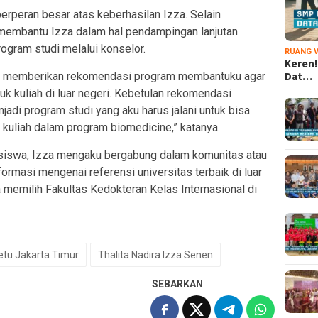
erperan besar atas keberhasilan Izza. Selain
membantu Izza dalam hal pendampingan lanjutan
gram studi melalui konselor.
RUANG V
Keren!
m memberikan rekomendasi program membantuku agar
Dat…
uk kuliah di luar negeri. Kebetulan rekomendasi
jadi program studi yang aku harus jalani untuk bisa
kuliah dalam program biomedicine,” katanya.
siswa, Izza mengaku bergabung dalam komunitas atau
rmasi mengenai referensi universitas terbaik di luar
 memilih Fakultas Kedokteran Kelas Internasional di
etu Jakarta Timur
Thalita Nadira Izza Senen
SEBARKAN