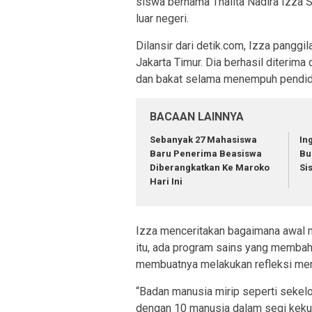
siswa bernama Thalita Nadira Izza 
luar negeri.
Dilansir dari detik.com, Izza panggi
Jakarta Timur. Dia berhasil diterim
dan bakat selama menempuh pendidi
BACAAN LAINNYA
Sebanyak 27 Mahasiswa
In
Baru Penerima Beasiswa
Bu
Diberangkatkan Ke Maroko
Si
Hari Ini
Izza menceritakan bagaimana awal m
itu, ada program sains yang memb
membuatnya melakukan refleksi me
“Badan manusia mirip seperti sekel
dengan 10 manusia dalam segi kekua