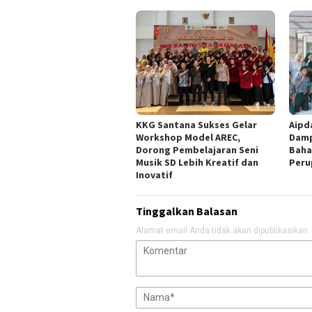
KKG Santana Sukses Gelar
Aipd
Workshop Model AREC,
Damp
Dorong Pembelajaran Seni
Baha
Musik SD Lebih Kreatif dan
Peru
Inovatif
Tinggalkan Balasan
Alamat email Anda tidak akan dipublikasikan.