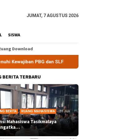
JUMAT, 7 AGUSTUS 2026
L
SISWA
Ruang Download
n PBG dan SLF
BEM Nusantara Priangan Timur Soroti Efe
 BERITA TERBARU
NG BERITA
,
RUANG MAHASISWA
31 Juli
ansi Mahasiswa Tasikmalaya
ingatka…