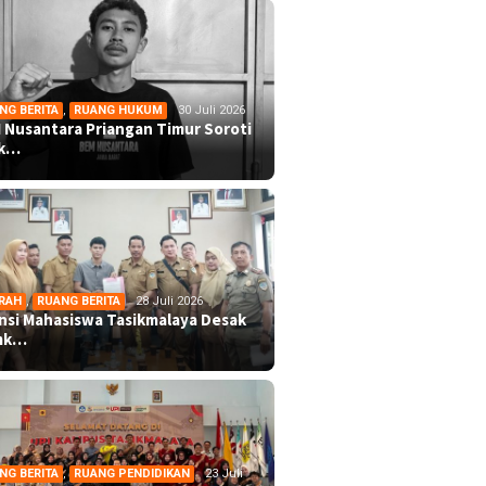
NG BERITA
,
RUANG HUKUM
30 Juli 2026
 Nusantara Priangan Timur Soroti
ek…
RAH
,
RUANG BERITA
28 Juli 2026
ansi Mahasiswa Tasikmalaya Desak
mk…
NG BERITA
,
RUANG PENDIDIKAN
23 Juli