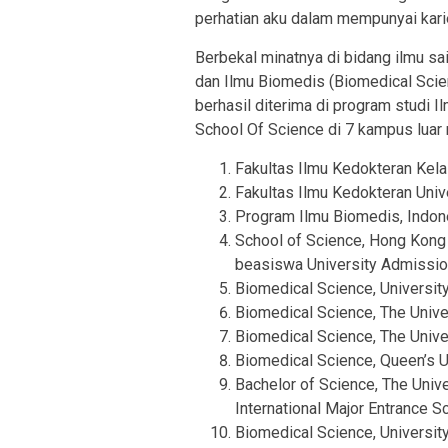
perhatian aku dalam mempunyai karie
Berbekal minatnya di bidang ilmu sai
dan Ilmu Biomedis (Biomedical Scien
berhasil diterima di program studi 
School Of Science di 7 kampus luar 
Fakultas Ilmu Kedokteran Kelas
Fakultas Ilmu Kedokteran Univ
Program Ilmu Biomedis, Indones
School of Science, Hong Kong 
beasiswa University Admissio
Biomedical Science, Universit
Biomedical Science, The Unive
Biomedical Science, The Unive
Biomedical Science, Queen’s U
Bachelor of Science, The Univ
International Major Entrance S
Biomedical Science, Universit