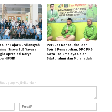
a Gian Fajar Nurdiansyah
Perkuat Konsolidasi dan
ingi Siswa SLB Yayasan
Spirit Pengabdian, DPC PKB
gia Apresiasi Karya
Kota Tasikmalaya Gelar
pa HIPSIK
Silaturahmi dan Mujahadah
Ruas yang wajib ditandai
*