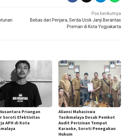
Pos berikutnya
antunan
Bebas dari Penjara, Serda Ucok Janji Berantas
Preman di Kota Yogyakarta
Nusantara Priangan
Aliansi Mahasiswa
r Soroti Efektivitas
Tasikmalaya Desak Pemkot
rja APH di Kota
Audit Perizinan Tempat
kmalaya
Karaoke, Soroti Penegakan
Hukum