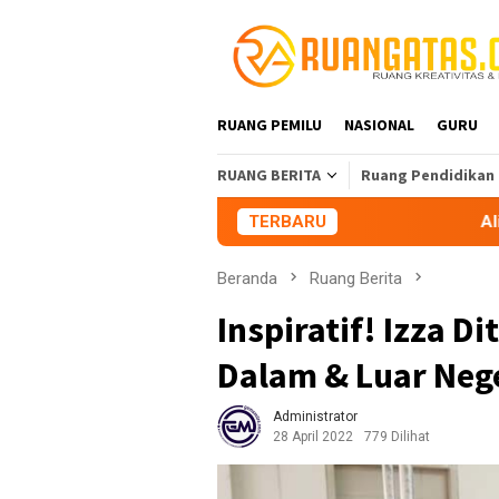
Loncat
ke
konten
RUANG PEMILU
NASIONAL
GURU
RUANG BERITA
Ruang Pendidikan
TERBARU
Aliansi Mahasisw
Beranda
Ruang Berita
Inspiratif! Izza D
Dalam & Luar Neg
Administrator
28 April 2022
779 Dilihat