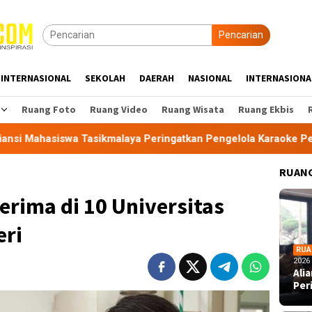
Pencarian
INTERNASIONAL
SEKOLAH
DAERAH
NASIONAL
INTERNASIONA
Ruang Foto
Ruang Video
Ruang Wisata
Ruang Ekbis
a Tasikmalaya Peringatkan Pengelola Karaoke Penuhi Kewajiba
RUANG
iterima di 10 Universitas
eri
RUA
2026
Ali
Per