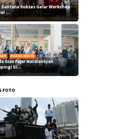
 Santana Sukses Gelar Workshop
el …
RAH
,
RUANG BERITA
22 Juli 2026
da Gian Fajar Nurdiansyah
pingi Si…
G FOTO