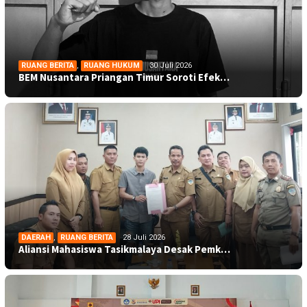
RUANG BERITA
,
RUANG HUKUM
30 Juli 2026
BEM Nusantara Priangan Timur Soroti Efek…
DAERAH
,
RUANG BERITA
28 Juli 2026
Aliansi Mahasiswa Tasikmalaya Desak Pemk…