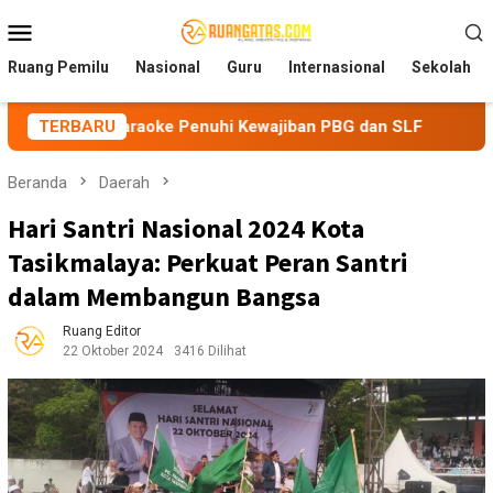
Loncat
Menu
ke
Mobile
konten
Ruang Pemilu
Nasional
Guru
Internasional
Sekolah
Karaoke Penuhi Kewajiban PBG dan SLF
TERBARU
BEM Nusantara Pr
Beranda
Daerah
Hari Santri Nasional 2024 Kota
Tasikmalaya: Perkuat Peran Santri
dalam Membangun Bangsa
Ruang Editor
22 Oktober 2024
3416 Dilihat