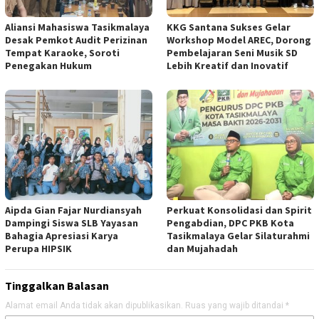
Aliansi Mahasiswa Tasikmalaya
KKG Santana Sukses Gelar
Desak Pemkot Audit Perizinan
Workshop Model AREC, Dorong
Tempat Karaoke, Soroti
Pembelajaran Seni Musik SD
Penegakan Hukum
Lebih Kreatif dan Inovatif
Aipda Gian Fajar Nurdiansyah
Perkuat Konsolidasi dan Spirit
Dampingi Siswa SLB Yayasan
Pengabdian, DPC PKB Kota
Bahagia Apresiasi Karya
Tasikmalaya Gelar Silaturahmi
Perupa HIPSIK
dan Mujahadah
Tinggalkan Balasan
Alamat email Anda tidak akan dipublikasikan.
Ruas yang wajib ditandai
*