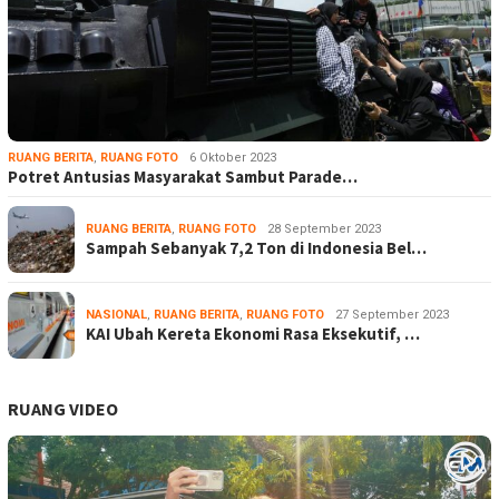
RUANG BERITA
,
RUANG FOTO
6 Oktober 2023
Potret Antusias Masyarakat Sambut Parade…
RUANG BERITA
,
RUANG FOTO
28 September 2023
Sampah Sebanyak 7,2 Ton di Indonesia Bel…
NASIONAL
,
RUANG BERITA
,
RUANG FOTO
27 September 2023
KAI Ubah Kereta Ekonomi Rasa Eksekutif, …
RUANG VIDEO