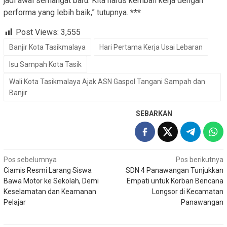
jadi awal semangat baru. Kita harus kembali kerja dengan
performa yang lebih baik,” tutupnya.
***
Post Views:
3,555
Banjir Kota Tasikmalaya
Hari Pertama Kerja Usai Lebaran
Isu Sampah Kota Tasik
Wali Kota Tasikmalaya Ajak ASN Gaspol Tangani Sampah dan
Banjir
SEBARKAN
Navigasi
Pos sebelumnya
Pos berikutnya
Ciamis Resmi Larang Siswa
SDN 4 Panawangan Tunjukkan
pos
Bawa Motor ke Sekolah, Demi
Empati untuk Korban Bencana
Keselamatan dan Keamanan
Longsor di Kecamatan
Pelajar
Panawangan