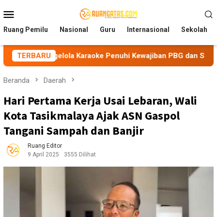
Loncat
Menu
ke
Mobile
konten
Ruang Pemilu
Nasional
Guru
Internasional
Sekolah
gelola Karaoke Penuhi Kewajiban PBG dan SLF
TERBARU
BEM Nusa
Beranda
Daerah
Hari Pertama Kerja Usai Lebaran, Wali
Kota Tasikmalaya Ajak ASN Gaspol
Tangani Sampah dan Banjir
Ruang Editor
9 April 2025
3555 Dilihat