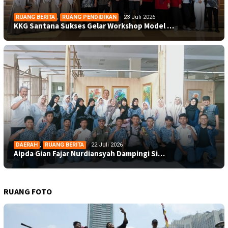
RUANG BERITA
,
RUANG PENDIDIKAN
23 Juli 2026
KKG Santana Sukses Gelar Workshop Model …
DAERAH
,
RUANG BERITA
22 Juli 2026
Aipda Gian Fajar Nurdiansyah Dampingi Si…
RUANG FOTO