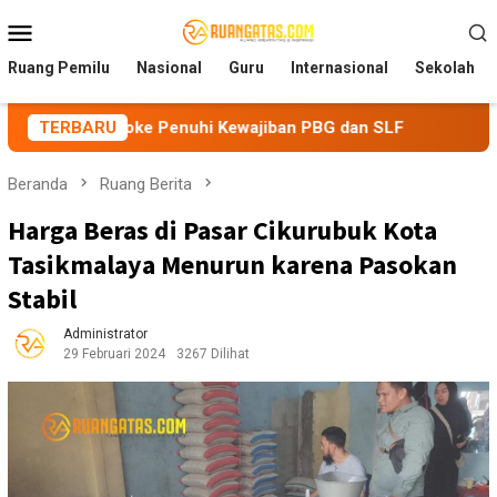
Loncat
Menu
ke
Mobile
konten
Ruang Pemilu
Nasional
Guru
Internasional
Sekolah
raoke Penuhi Kewajiban PBG dan SLF
TERBARU
BEM Nusantara Pria
Beranda
Ruang Berita
Harga Beras di Pasar Cikurubuk Kota
Tasikmalaya Menurun karena Pasokan
Stabil
Administrator
29 Februari 2024
3267 Dilihat