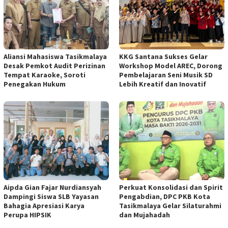
Aliansi Mahasiswa Tasikmalaya
KKG Santana Sukses Gelar
Desak Pemkot Audit Perizinan
Workshop Model AREC, Dorong
Tempat Karaoke, Soroti
Pembelajaran Seni Musik SD
Penegakan Hukum
Lebih Kreatif dan Inovatif
Aipda Gian Fajar Nurdiansyah
Perkuat Konsolidasi dan Spirit
Dampingi Siswa SLB Yayasan
Pengabdian, DPC PKB Kota
Bahagia Apresiasi Karya
Tasikmalaya Gelar Silaturahmi
Perupa HIPSIK
dan Mujahadah