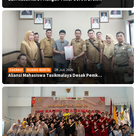
DAERAH
,
RUANG BERITA
28 Juli 2026
Aliansi Mahasiswa Tasikmalaya Desak Pemk…