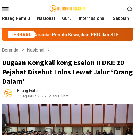
Loncat
Menu
ke
Mobile
konten
Ruang Pemilu
Nasional
Guru
Internasional
Sekolah
 Karaoke Penuhi Kewajiban PBG dan SLF
TERBARU
BEM Nusantara P
Beranda
Nasional
Dugaan Kongkalikong Eselon II DKI: 20
Pejabat Disebut Lolos Lewat Jalur ‘Orang
Dalam’
Ruang Editor
12 Agustus 2025
2159 Dilihat