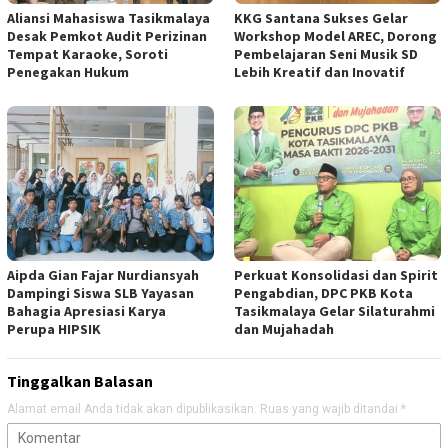
Aliansi Mahasiswa Tasikmalaya
KKG Santana Sukses Gelar
Desak Pemkot Audit Perizinan
Workshop Model AREC, Dorong
Tempat Karaoke, Soroti
Pembelajaran Seni Musik SD
Penegakan Hukum
Lebih Kreatif dan Inovatif
Aipda Gian Fajar Nurdiansyah
Perkuat Konsolidasi dan Spirit
Dampingi Siswa SLB Yayasan
Pengabdian, DPC PKB Kota
Bahagia Apresiasi Karya
Tasikmalaya Gelar Silaturahmi
Perupa HIPSIK
dan Mujahadah
Tinggalkan Balasan
Alamat email Anda tidak akan dipublikasikan.
Ruas yang wajib ditandai
*