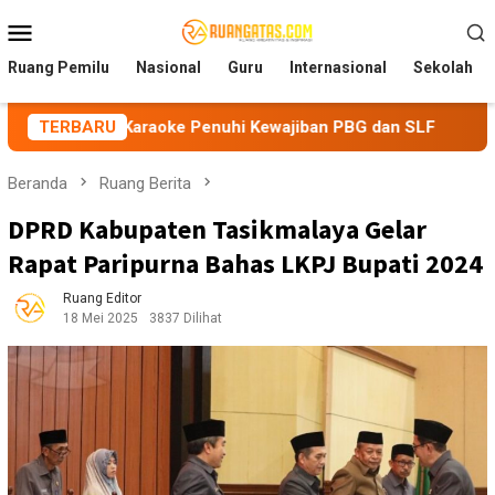
Loncat
Menu
ke
Mobile
konten
Ruang Pemilu
Nasional
Guru
Internasional
Sekolah
 Karaoke Penuhi Kewajiban PBG dan SLF
TERBARU
BEM Nusantara P
Beranda
Ruang Berita
DPRD Kabupaten Tasikmalaya Gelar
Rapat Paripurna Bahas LKPJ Bupati 2024
Ruang Editor
18 Mei 2025
3837 Dilihat