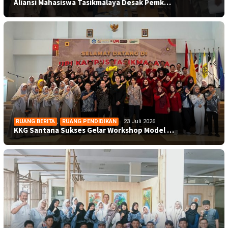
Aliansi Mahasiswa Tasikmalaya Desak Pemk…
RUANG BERITA
,
RUANG PENDIDIKAN
23 Juli 2026
KKG Santana Sukses Gelar Workshop Model …