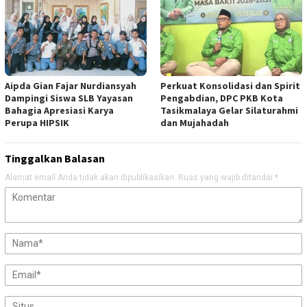
Aipda Gian Fajar Nurdiansyah
Perkuat Konsolidasi dan Spirit
Dampingi Siswa SLB Yayasan
Pengabdian, DPC PKB Kota
Bahagia Apresiasi Karya
Tasikmalaya Gelar Silaturahmi
Perupa HIPSIK
dan Mujahadah
Tinggalkan Balasan
Alamat email Anda tidak akan dipublikasikan.
Ruas yang wajib ditandai
*