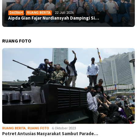
DAERAH
,
RUANG BERITA
22 Juli 2026
Aipda Gian Fajar Nurdiansyah Dampingi Si…
RUANG FOTO
RUANG BERITA
,
RUANG FOTO
6 Oktober 2023
Potret Antusias Masyarakat Sambut Parade…