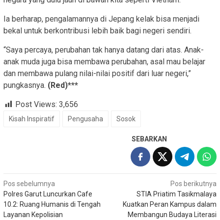
Ia berharap, pengalamannya di Jepang kelak bisa menjadi
bekal untuk berkontribusi lebih baik bagi negeri sendiri.
“Saya percaya, perubahan tak hanya datang dari atas. Anak-
anak muda juga bisa membawa perubahan, asal mau belajar
dan membawa pulang nilai-nilai positif dari luar negeri,”
pungkasnya.
(Red)***
Post Views:
3,656
Kisah Inspiratif
Pengusaha
Sosok
SEBARKAN
Navigasi
Pos sebelumnya
Pos berikutnya
Polres Garut Luncurkan Cafe
STIA Priatim Tasikmalaya
pos
10.2: Ruang Humanis di Tengah
Kuatkan Peran Kampus dalam
Layanan Kepolisian
Membangun Budaya Literasi