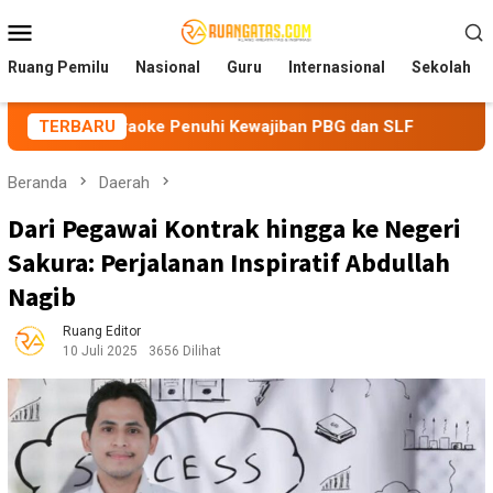
Loncat
Menu
ke
Mobile
konten
Ruang Pemilu
Nasional
Guru
Internasional
Sekolah
elola Karaoke Penuhi Kewajiban PBG dan SLF
TERBARU
BEM Nusant
Beranda
Daerah
Dari Pegawai Kontrak hingga ke Negeri
Sakura: Perjalanan Inspiratif Abdullah
Nagib
Ruang Editor
10 Juli 2025
3656 Dilihat