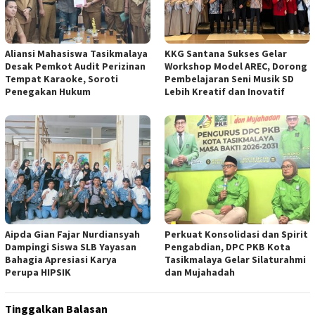
Aliansi Mahasiswa Tasikmalaya
KKG Santana Sukses Gelar
Desak Pemkot Audit Perizinan
Workshop Model AREC, Dorong
Tempat Karaoke, Soroti
Pembelajaran Seni Musik SD
Penegakan Hukum
Lebih Kreatif dan Inovatif
Aipda Gian Fajar Nurdiansyah
Perkuat Konsolidasi dan Spirit
Dampingi Siswa SLB Yayasan
Pengabdian, DPC PKB Kota
Bahagia Apresiasi Karya
Tasikmalaya Gelar Silaturahmi
Perupa HIPSIK
dan Mujahadah
Tinggalkan Balasan