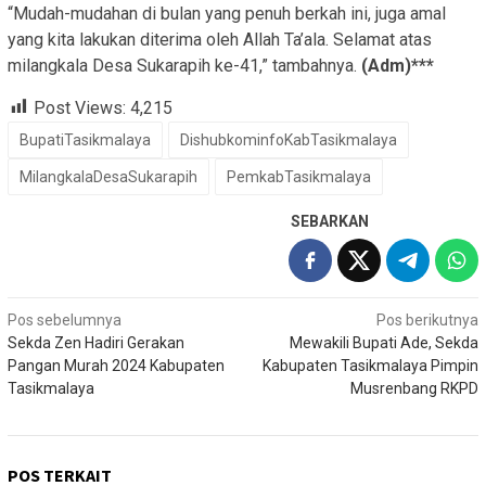
“Mudah-mudahan di bulan yang penuh berkah ini, juga amal
yang kita lakukan diterima oleh Allah Ta’ala. Selamat atas
milangkala Desa Sukarapih ke-41,” tambahnya.
(Adm)***
Post Views:
4,215
BupatiTasikmalaya
DishubkominfoKabTasikmalaya
MilangkalaDesaSukarapih
PemkabTasikmalaya
SEBARKAN
Navigasi
Pos sebelumnya
Pos berikutnya
Sekda Zen Hadiri Gerakan
Mewakili Bupati Ade, Sekda
pos
Pangan Murah 2024 Kabupaten
Kabupaten Tasikmalaya Pimpin
Tasikmalaya
Musrenbang RKPD
POS TERKAIT