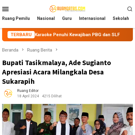
Loncat
Menu
ke
Mobile
konten
Ruang Pemilu
Nasional
Guru
Internasional
Sekolah
a Karaoke Penuhi Kewajiban PBG dan SLF
TERBARU
BEM Nusantara
Beranda
Ruang Berita
Bupati Tasikmalaya, Ade Sugianto
Apresiasi Acara Milangkala Desa
Sukarapih
Ruang Editor
18 April 2024
4215 Dilihat