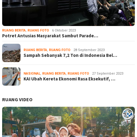
RUANG BERITA
,
RUANG FOTO
6 Oktober 2023
Potret Antusias Masyarakat Sambut Parade…
RUANG BERITA
,
RUANG FOTO
28 September 2023
Sampah Sebanyak 7,2 Ton di Indonesia Bel…
NASIONAL
,
RUANG BERITA
,
RUANG FOTO
27 September 2023
KAI Ubah Kereta Ekonomi Rasa Eksekutif, …
RUANG VIDEO