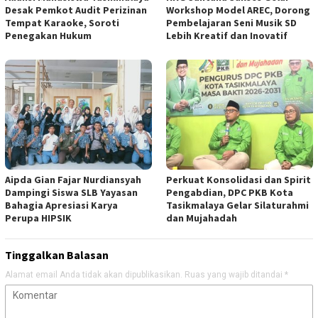
Desak Pemkot Audit Perizinan
Workshop Model AREC, Dorong
Tempat Karaoke, Soroti
Pembelajaran Seni Musik SD
Penegakan Hukum
Lebih Kreatif dan Inovatif
Aipda Gian Fajar Nurdiansyah
Perkuat Konsolidasi dan Spirit
Dampingi Siswa SLB Yayasan
Pengabdian, DPC PKB Kota
Bahagia Apresiasi Karya
Tasikmalaya Gelar Silaturahmi
Perupa HIPSIK
dan Mujahadah
Tinggalkan Balasan
Alamat email Anda tidak akan dipublikasikan.
Ruas yang wajib ditandai
*