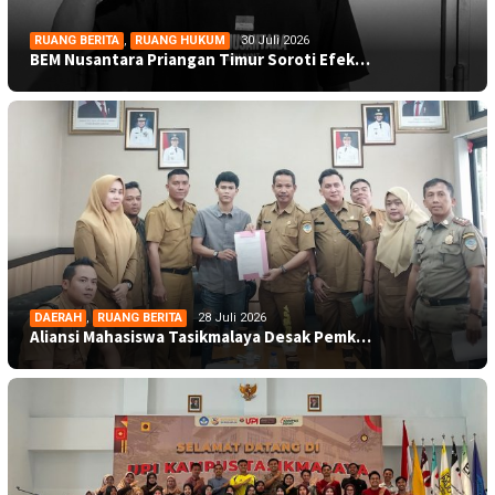
RUANG BERITA
,
RUANG HUKUM
30 Juli 2026
BEM Nusantara Priangan Timur Soroti Efek…
DAERAH
,
RUANG BERITA
28 Juli 2026
Aliansi Mahasiswa Tasikmalaya Desak Pemk…