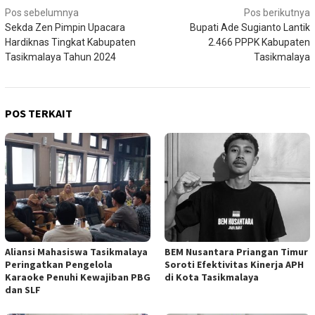
Navigasi
Pos sebelumnya
Pos berikutnya
Sekda Zen Pimpin Upacara
Bupati Ade Sugianto Lantik
pos
Hardiknas Tingkat Kabupaten
2.466 PPPK Kabupaten
Tasikmalaya Tahun 2024
Tasikmalaya
POS TERKAIT
Aliansi Mahasiswa Tasikmalaya
BEM Nusantara Priangan Timur
Peringatkan Pengelola
Soroti Efektivitas Kinerja APH
Karaoke Penuhi Kewajiban PBG
di Kota Tasikmalaya
dan SLF