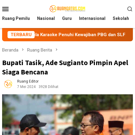
Loncat
Menu
ke
Mobile
konten
Ruang Pemilu
Nasional
Guru
Internasional
Sekolah
ola Karaoke Penuhi Kewajiban PBG dan SLF
TERBARU
BEM Nusanta
Beranda
Ruang Berita
Bupati Tasik, Ade Sugianto Pimpin Apel
Siaga Bencana
Ruang Editor
7 Mei 2024
3928 Dilihat