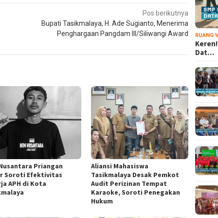
Pos berikutnya
Bupati Tasikmalaya, H. Ade Sugianto, Menerima
Penghargaan Pangdam III/Siliwangi Award
RUANG V
Keren!
Dat…
Nusantara Priangan
Aliansi Mahasiswa
r Soroti Efektivitas
Tasikmalaya Desak Pemkot
rja APH di Kota
Audit Perizinan Tempat
kmalaya
Karaoke, Soroti Penegakan
Hukum