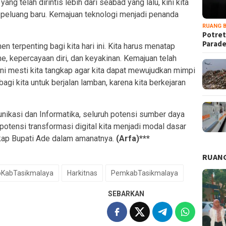
g telah dirintis lebih dari seabad yang lalu, kini kita
peluang baru. Kemajuan teknologi menjadi penanda
RUANG B
Potret
Parad
terpenting bagi kita hari ini. Kita harus menatap
 kepercayaan diri, dan keyakinan. Kemajuan telah
i mesti kita tangkap agar kita dapat mewujudkan mimpi
agi kita untuk berjalan lamban, karena kita berkejaran
munikasi dan Informatika, seluruh potensi sumber daya
 potensi transformasi digital kita menjadi modal dasar
kap Bupati Ade dalam amanatnya.
(Arfa)***
RUANG
oKabTasikmalaya
Harkitnas
PemkabTasikmalaya
SEBARKAN