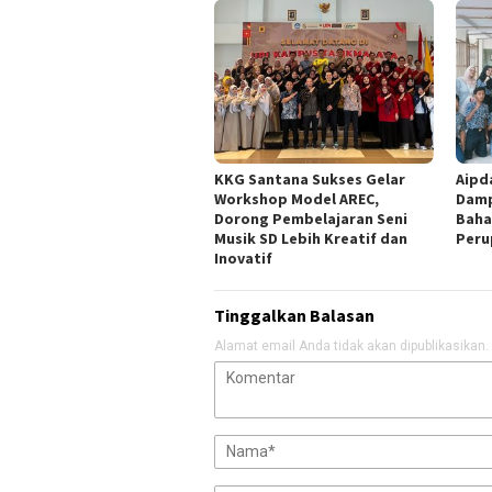
KKG Santana Sukses Gelar
Aipd
Workshop Model AREC,
Damp
Dorong Pembelajaran Seni
Baha
Musik SD Lebih Kreatif dan
Peru
Inovatif
Tinggalkan Balasan
Alamat email Anda tidak akan dipublikasikan.