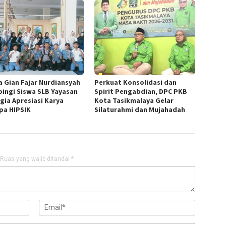
a Gian Fajar Nurdiansyah
Perkuat Konsolidasi dan
ingi Siswa SLB Yayasan
Spirit Pengabdian, DPC PKB
gia Apresiasi Karya
Kota Tasikmalaya Gelar
pa HIPSIK
Silaturahmi dan Mujahadah
Ruas yang wajib ditandai
*