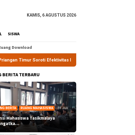
KAMIS, 6 AGUSTUS 2026
L
SISWA
Ruang Download
oti Efektivitas Kinerja APH di Kota Tasikmalaya
Alians
 BERITA TERBARU
NG BERITA
,
RUANG MAHASISWA
31 Juli
ansi Mahasiswa Tasikmalaya
ingatka…