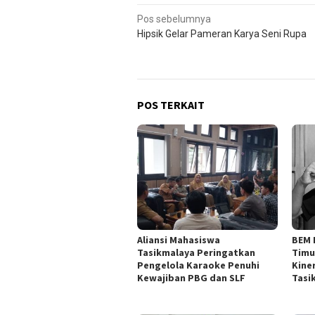
Navigasi
Pos sebelumnya
Hipsik Gelar Pameran Karya Seni Rupa
pos
POS TERKAIT
Aliansi Mahasiswa
BEM 
Tasikmalaya Peringatkan
Timu
Pengelola Karaoke Penuhi
Kine
Kewajiban PBG dan SLF
Tasi