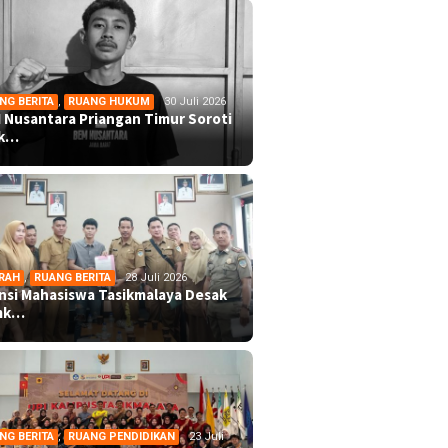
NG BERITA
,
RUANG HUKUM
30 Juli 2026
 Nusantara Priangan Timur Soroti
ek…
RAH
,
RUANG BERITA
28 Juli 2026
ansi Mahasiswa Tasikmalaya Desak
mk…
NG BERITA
,
RUANG PENDIDIKAN
23 Juli