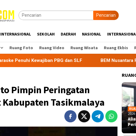
Pencarian
INTERNASIONAL
SEKOLAH
DAERAH
NASIONAL
INTERNASIONA
Ruang Foto
Ruang Video
Ruang Wisata
Ruang Ekbis
ewajiban PBG dan SLF
BEM Nusantara Priangan Timur Sor
RUANG
to Pimpin Peringatan
t Kabupaten Tasikmalaya
RUA
2026
Ali
Per