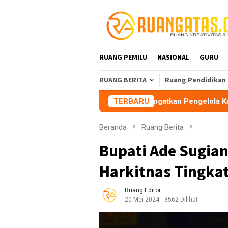
Loncat
ke
konten
RUANG PEMILU
NASIONAL
GURU
RUANG BERITA
Ruang Pendidikan
ahasiswa Tasikmalaya Peringatkan Pengelola Karaoke Penuhi K
TERBARU
Beranda
Ruang Berita
Bupati Ade Sugian
Harkitnas Tingka
Ruang Editor
20 Mei 2024
3562 Dilihat