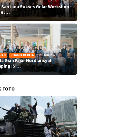
 Santana Sukses Gelar Workshop
el …
RAH
,
RUANG BERITA
22 Juli 2026
da Gian Fajar Nurdiansyah
pingi Si…
G FOTO