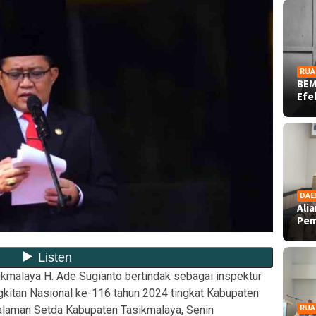
RUA
BEM
Ef
DAE
Ali
Pe
ikmalaya H. Ade Sugianto bertindak sebagai inspektur
gkitan Nasional ke-116 tahun 2024 tingkat Kabupaten
alaman Setda Kabupaten Tasikmalaya, Senin
RUA