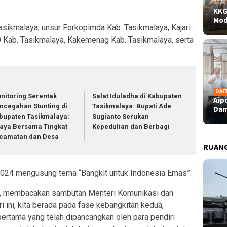
2026
KKG
Mod
 Tasikmalaya, unsur Forkopimda Kab. Tasikmalaya, Kajari
 Kab. Tasikmalaya, Kakemenag Kab. Tasikmalaya, serta
DAE
nitoring Serentak
Salat Iduladha di Kabupaten
Aip
ncegahan Stunting di
Tasikmalaya: Bupati Ade
Dam
bupaten Tasikmalaya:
Sugianto Serukan
aya Bersama Tingkat
Kepedulian dan Berbagi
camatan dan Desa
RUAN
2024 mengusung tema “Bangkit untuk Indonesia Emas”.
to, membacakan sambutan Menteri Komunikasi dan
ari ini, kita berada pada fase kebangkitan kedua,
ertama yang telah dipancangkan oleh para pendiri