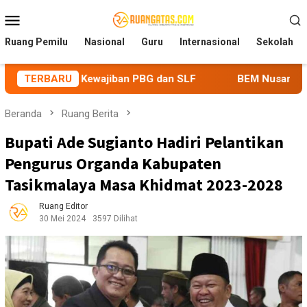
Loncat
Menu
ke
Mobile
konten
Ruang Pemilu
Nasional
Guru
Internasional
Sekolah
i Kewajiban PBG dan SLF
TERBARU
BEM Nusantara Priangan Timur 
Beranda
Ruang Berita
Bupati Ade Sugianto Hadiri Pelantikan
Pengurus Organda Kabupaten
Tasikmalaya Masa Khidmat 2023-2028
Ruang Editor
30 Mei 2024
3597 Dilihat