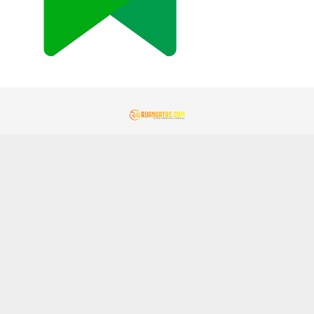
REDAKSI
KONTAK KAMI
KEBIJAKAN PRIVASI
PEDOMAN MEDIA SIBER
GEMAMITRA.COM
TENTANG KAMI
JARINGAN SOCIAL
Facebook
Instagram
Youtube
Tiktok
Copyright © 2024 PT. DMT Network Solutions - All Rights Reserved