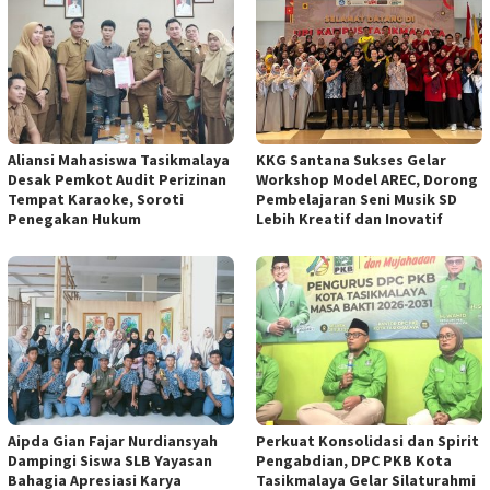
Aliansi Mahasiswa Tasikmalaya
KKG Santana Sukses Gelar
Desak Pemkot Audit Perizinan
Workshop Model AREC, Dorong
Tempat Karaoke, Soroti
Pembelajaran Seni Musik SD
Penegakan Hukum
Lebih Kreatif dan Inovatif
Aipda Gian Fajar Nurdiansyah
Perkuat Konsolidasi dan Spirit
Dampingi Siswa SLB Yayasan
Pengabdian, DPC PKB Kota
Bahagia Apresiasi Karya
Tasikmalaya Gelar Silaturahmi