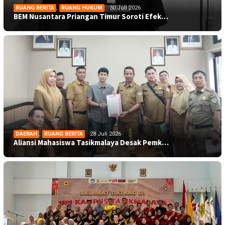
RUANG BERITA
,
RUANG HUKUM
30 Juli 2026
BEM Nusantara Priangan Timur Soroti Efek…
DAERAH
,
RUANG BERITA
28 Juli 2026
Aliansi Mahasiswa Tasikmalaya Desak Pemk…