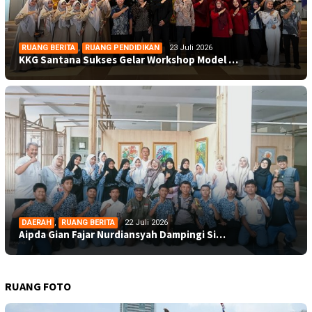
RUANG BERITA
,
RUANG PENDIDIKAN
23 Juli 2026
KKG Santana Sukses Gelar Workshop Model …
DAERAH
,
RUANG BERITA
22 Juli 2026
Aipda Gian Fajar Nurdiansyah Dampingi Si…
RUANG FOTO