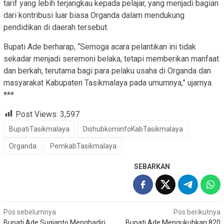
tarif yang lebih terjangkau kepada pelajar, yang menjadi bagian
dari kontribusi luar biasa Organda dalam mendukung
pendidikan di daerah tersebut.
Bupati Ade berharap, “Semoga acara pelantikan ini tidak
sekadar menjadi seremoni belaka, tetapi memberikan manfaat
dan berkah, terutama bagi para pelaku usaha di Organda dan
masyarakat Kabupaten Tasikmalaya pada umumnya,” ujarnya.
***
Post Views:
3,597
BupatiTasikmalaya
DishubkominfoKabTasikmalaya
Organda
PemkabTasikmalaya
SEBARKAN
Navigasi
Pos sebelumnya
Pos berikutnya
Bupati Ade Sugianto Menghadiri
Bupati Ade Mengukuhkan 820